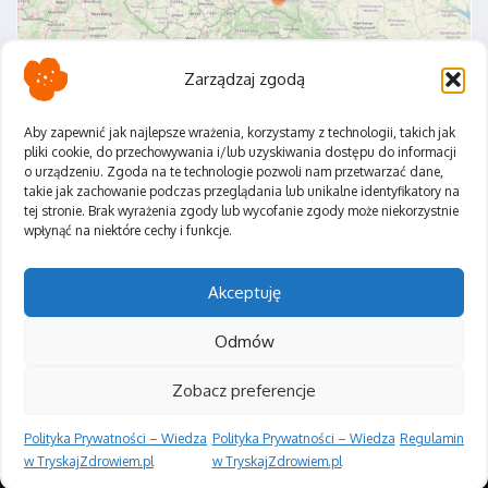
Zarządzaj zgodą
Aby zapewnić jak najlepsze wrażenia, korzystamy z technologii, takich jak
pliki cookie, do przechowywania i/lub uzyskiwania dostępu do informacji
o urządzeniu. Zgoda na te technologie pozwoli nam przetwarzać dane,
Polityka Prywatności
takie jak zachowanie podczas przeglądania lub unikalne identyfikatory na
Regulamin
tej stronie. Brak wyrażenia zgody lub wycofanie zgody może niekorzystnie
wpłynąć na niektóre cechy i funkcje.
Akceptuję
Odmów
Zobacz preferencje
Polityka Prywatności – Wiedza
Polityka Prywatności – Wiedza
Regulamin
Copyright © 2026 Tryskaj Zdrowiem | Zasilane przez
Magazyn
informacyjny X
w TryskajZdrowiem.pl
w TryskajZdrowiem.pl