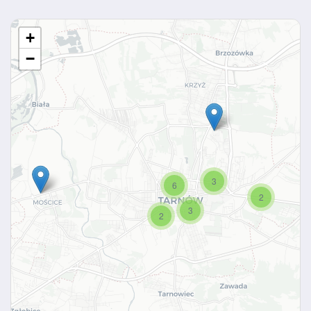
+
−
3
6
2
3
2