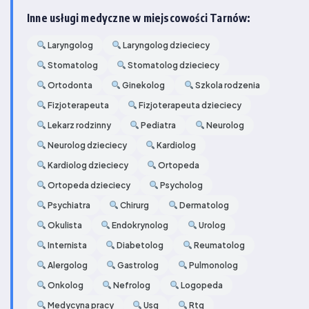
Inne usługi medyczne w miejscowości Tarnów:
Laryngolog
Laryngolog dzieciecy
Stomatolog
Stomatolog dzieciecy
Ortodonta
Ginekolog
Szkola rodzenia
Fizjoterapeuta
Fizjoterapeuta dzieciecy
Lekarz rodzinny
Pediatra
Neurolog
Neurolog dzieciecy
Kardiolog
Kardiolog dzieciecy
Ortopeda
Ortopeda dzieciecy
Psycholog
Psychiatra
Chirurg
Dermatolog
Okulista
Endokrynolog
Urolog
Internista
Diabetolog
Reumatolog
Alergolog
Gastrolog
Pulmonolog
Onkolog
Nefrolog
Logopeda
Medycyna pracy
Usg
Rtg