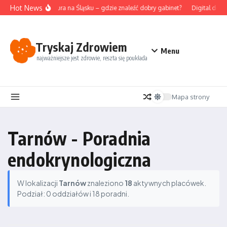
Przejdź do treści
Hot News
Akupunktura na Śląsku – gdzie znaleźć dobry gabinet?
Digital detox
Tryskaj Zdrowiem
Menu
najważniejsze jest zdrowie, reszta się poukłada
Mapa strony
Tarnów - Poradnia
endokrynologiczna
W lokalizacji
Tarnów
znaleziono
18
aktywnych placówek.
Podział: 0 oddziałów i 18 poradni.