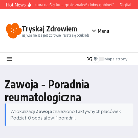
Przejdź do treści
Hot News
Akupunktura na Śląsku – gdzie znaleźć dobry gabinet?
Digital de
Tryskaj Zdrowiem
Menu
najważniejsze jest zdrowie, reszta się poukłada
Mapa strony
Zawoja - Poradnia
reumatologiczna
W lokalizacji
Zawoja
znaleziono
1
aktywnych placówek.
Podział: 0 oddziałów i 1 poradni.