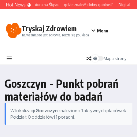
Przejdź do treści
Hot News
Akupunktura na Śląsku – gdzie znaleźć dobry gabinet?
Digital det
Tryskaj Zdrowiem
Menu
najważniejsze jest zdrowie, reszta się poukłada
Mapa strony
Goszczyn - Punkt pobrań
materiałów do badań
W lokalizacji
Goszczyn
znaleziono
1
aktywnych placówek.
Podział: 0 oddziałów i 1 poradni.