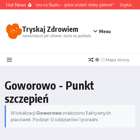
Przejdź do treści
Hot News
Akupunktura na Śląsku – gdzie znaleźć dobry gabinet?
Digital det
Tryskaj Zdrowiem
Menu
najważniejsze jest zdrowie, reszta się poukłada
Mapa strony
Goworowo - Punkt
szczepień
W lokalizacji
Goworowo
znaleziono
1
aktywnych
placówek. Podział: 0 oddziałów i 1 poradni.