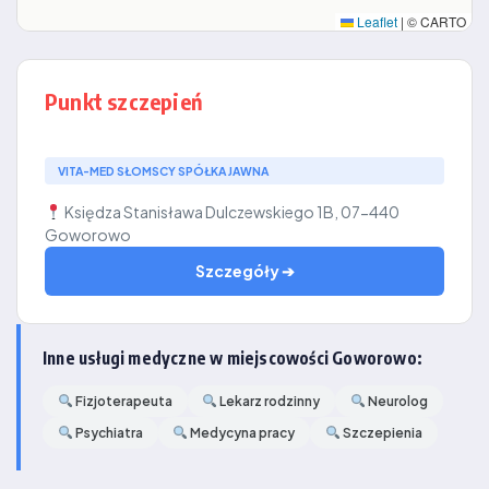
Leaflet
|
© CARTO
Punkt szczepień
VITA-MED SŁOMSCY SPÓŁKA JAWNA
Księdza Stanisława Dulczewskiego 1B, 07-440
Goworowo
Szczegóły ➔
Inne usługi medyczne w miejscowości Goworowo:
Fizjoterapeuta
Lekarz rodzinny
Neurolog
Psychiatra
Medycyna pracy
Szczepienia