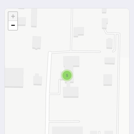
+
−
5