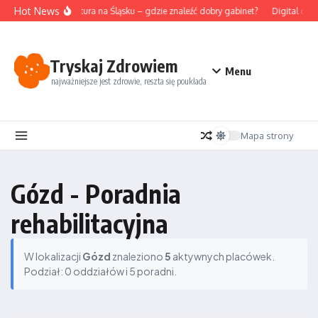
Przejdź do treści
Hot News
Akupunktura na Śląsku – gdzie znaleźć dobry gabinet?
Digital deto
Tryskaj Zdrowiem
Menu
najważniejsze jest zdrowie, reszta się poukłada
Mapa strony
Gózd - Poradnia
rehabilitacyjna
W lokalizacji
Gózd
znaleziono
5
aktywnych placówek.
Podział: 0 oddziałów i 5 poradni.