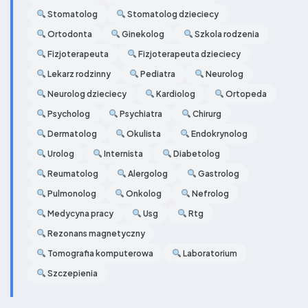
Stomatolog
Stomatolog dzieciecy
Ortodonta
Ginekolog
Szkola rodzenia
Fizjoterapeuta
Fizjoterapeuta dzieciecy
Lekarz rodzinny
Pediatra
Neurolog
Neurolog dzieciecy
Kardiolog
Ortopeda
Psycholog
Psychiatra
Chirurg
Dermatolog
Okulista
Endokrynolog
Urolog
Internista
Diabetolog
Reumatolog
Alergolog
Gastrolog
Pulmonolog
Onkolog
Nefrolog
Medycyna pracy
Usg
Rtg
Rezonans magnetyczny
Tomografia komputerowa
Laboratorium
Szczepienia