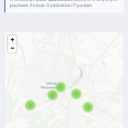
placówek. Podział: 0 oddziałów i 17 poradni.
+
−
7
3
2
2
3