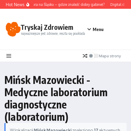
Przejdź do treści
Hot News
Akupunktura na Śląsku – gdzie znaleźć dobry gabinet?
Digital detox
Tryskaj Zdrowiem
Menu
najważniejsze jest zdrowie, reszta się poukłada
Mapa strony
Mińsk Mazowiecki -
Medyczne laboratorium
diagnostyczne
(laboratorium)
W lokalizacji
Mińsk Mazowiecki
znaleziono
17
aktywnych