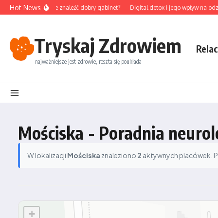
Przejdź do treści
Hot News
 na Śląsku – gdzie znaleźć dobry gabinet?
Digital detox i jego wpływ na odzy
Tryskaj Zdrowiem
Relac
najważniejsze jest zdrowie, reszta się poukłada
Mościska - Poradnia neurol
W lokalizacji
Mościska
znaleziono
2
aktywnych placówek. Po
+