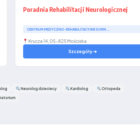
Poradnia Rehabilitacji Neurologicznej
CENTRUM MEDYCZNO-REHABILITACYJNE SORN...
Krucza 14, 05-825 Mościska
Szczegóły ➔
olog
Neurolog dzieciecy
Kardiolog
Ortopeda
ratorium