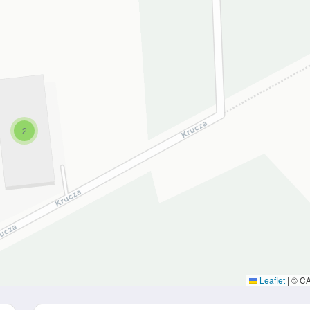
2
Leaflet
|
© C