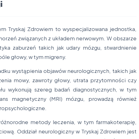
i
ym Tryskaj Zdrowiem to wyspecjalizowana jednostka,
 schorzeń związanych z układem nerwowym. W obszarze
tyka zaburzeń takich jak udary mózgu, stwardnienie
 bóle głowy, w tym migreny.
adku wystąpienia objawów neurologicznych, takich jak
rzenia mowy, zawroty głowy, utrata przytomności czy
ału wykonują szereg badań diagnostycznych, w tym
nans magnetyczny (MRI) mózgu, prowadzą również
uropsychologiczne.
 różnorodne metody leczenia, w tym farmakoterapię,
jęciową. Oddział neurologiczny w Tryskaj Zdrowiem jest