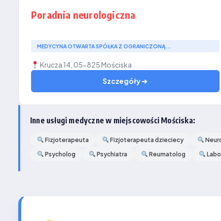
Poradnia neurologiczna
MEDYCYNA OTWARTA SPÓŁKA Z OGRANICZONĄ...
Krucza 14, 05-825 Mościska
Szczegóły ➔
Inne usługi medyczne w miejscowości Mościska:
Fizjoterapeuta
Fizjoterapeuta dzieciecy
Neur
Psycholog
Psychiatra
Reumatolog
Labo