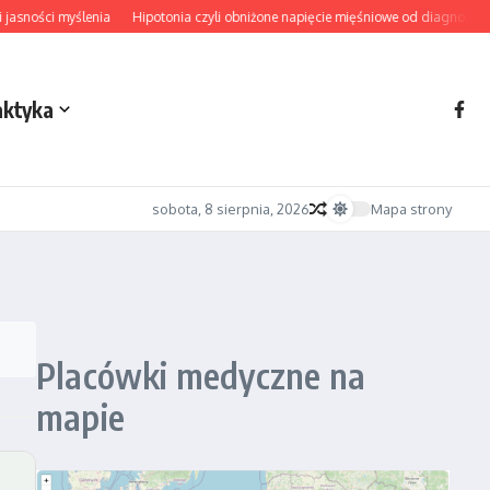
asności myślenia
Hipotonia czyli obniżone napięcie mięśniowe od diagnozy po 
aktyka
sobota, 8 sierpnia, 2026
Mapa strony
Placówki medyczne na
mapie