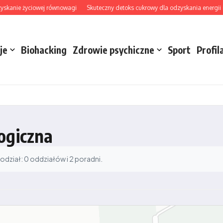
skanie życiowej równowagi
Skuteczny detoks cukrowy dla odzyskania energii i j
je
Biohacking
Zdrowie psychiczne
Sport
Profil
ogiczna
dział: 0 oddziałów i 2 poradni.