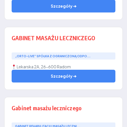
Szczegóły ➔
GABINET MASAŻU LECZNICZEGO
„ORTO-LIVE” SPÓŁKA Z OGRANICZONĄ ODPO...
Lekarska 2A, 26-600 Radom
Szczegóły ➔
Gabinet masażu leczniczego
GABINET REHABILITACJI I MASAŻU LECZNI...