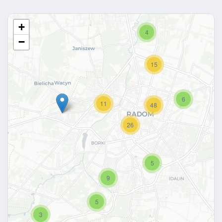
+
4
−
15
6
11
48
26
5
9
5
3