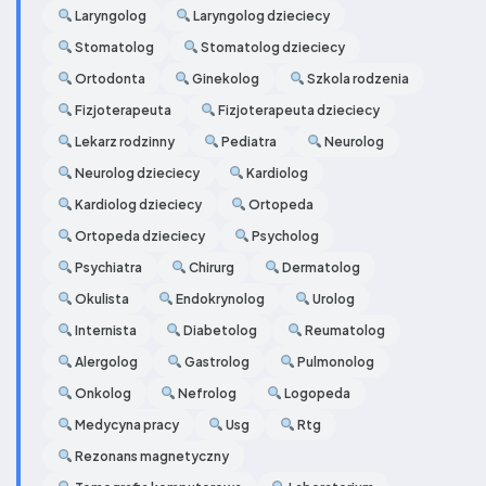
Laryngolog
Laryngolog dzieciecy
Stomatolog
Stomatolog dzieciecy
Ortodonta
Ginekolog
Szkola rodzenia
Fizjoterapeuta
Fizjoterapeuta dzieciecy
Lekarz rodzinny
Pediatra
Neurolog
Neurolog dzieciecy
Kardiolog
Kardiolog dzieciecy
Ortopeda
Ortopeda dzieciecy
Psycholog
Psychiatra
Chirurg
Dermatolog
Okulista
Endokrynolog
Urolog
Internista
Diabetolog
Reumatolog
Alergolog
Gastrolog
Pulmonolog
Onkolog
Nefrolog
Logopeda
Medycyna pracy
Usg
Rtg
Rezonans magnetyczny