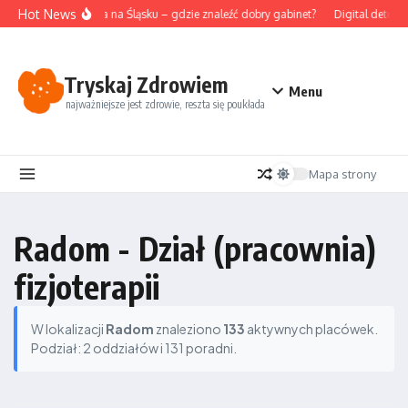
Przejdź do treści
Hot News
Akupunktura na Śląsku – gdzie znaleźć dobry gabinet?
Digital detox i
Tryskaj Zdrowiem
Menu
najważniejsze jest zdrowie, reszta się poukłada
Mapa strony
Radom - Dział (pracownia)
fizjoterapii
W lokalizacji
Radom
znaleziono
133
aktywnych placówek.
Podział: 2 oddziałów i 131 poradni.