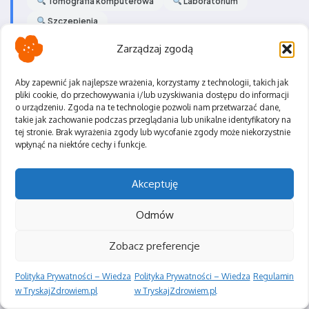
Tomografia komputerowa
Laboratorium
Szczepienia
Zarządzaj zgodą
Aby zapewnić jak najlepsze wrażenia, korzystamy z technologii, takich jak
pliki cookie, do przechowywania i/lub uzyskiwania dostępu do informacji
o urządzeniu. Zgoda na te technologie pozwoli nam przetwarzać dane,
Dowiedz się więcej o
takie jak zachowanie podczas przeglądania lub unikalne identyfikatory na
specjalizacji
tej stronie. Brak wyrażenia zgody lub wycofanie zgody może niekorzystnie
wpłynąć na niektóre cechy i funkcje.
Akceptuję
Dział fizjoterapii w serwisie medycznym
Tryskaj Zdrowiem to wyspecjalizowana
Odmów
jednostka, która koncentruje się na
Zobacz preferencje
diagnozowaniu i leczeniu schorzeń
układu ruchu oraz rehabilitacji po
Polityka Prywatności – Wiedza
Polityka Prywatności – Wiedza
Regulamin
urazach. Zespół doświadczonych
w TryskajZdrowiem.pl
w TryskajZdrowiem.pl