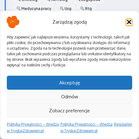
Medycyna pracy
Usg
Rtg
Rezonans magnetyczny
Zarządzaj zgodą
Tomografia komputerowa
Laboratorium
Szczepienia
Aby zapewnić jak najlepsze wrażenia, korzystamy z technologii, takich jak
pliki cookie, do przechowywania i/lub uzyskiwania dostępu do informacji
o urządzeniu. Zgoda na te technologie pozwoli nam przetwarzać dane,
takie jak zachowanie podczas przeglądania lub unikalne identyfikatory na
tej stronie. Brak wyrażenia zgody lub wycofanie zgody może niekorzystnie
wpłynąć na niektóre cechy i funkcje.
Dowiedz się więcej o
Akceptuję
specjalizacji
Odmów
Ambulatorium okulistyczne to jednostka
Zobacz preferencje
medyczna specjalizująca się w
Polityka Prywatności – Wiedza
Polityka Prywatności – Wiedza
Regulamin
diagnostyce i leczeniu schorzeń oczu
w TryskajZdrowiem.pl
w TryskajZdrowiem.pl
oraz narządu wzroku. Oferuje szeroki