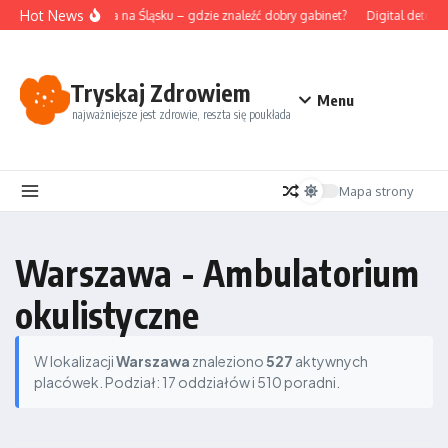
Przejdź do treści
Hot News
Akupunktura na Śląsku – gdzie znaleźć dobry gabinet?
Digital detox i 
Tryskaj Zdrowiem
Menu
najważniejsze jest zdrowie, reszta się poukłada
Mapa strony
Warszawa - Ambulatorium
okulistyczne
W lokalizacji
Warszawa
znaleziono
527
aktywnych
placówek. Podział: 17 oddziałów i 510 poradni.