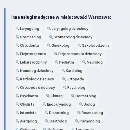
Inne usługi medyczne w miejscowości Warszawa:
Laryngolog
Laryngolog dzieciecy
Stomatolog
Stomatolog dzieciecy
Ortodonta
Ginekolog
Szkola rodzenia
Fizjoterapeuta
Fizjoterapeuta dzieciecy
Lekarz rodzinny
Pediatra
Neurolog
Neurolog dzieciecy
Kardiolog
Kardiolog dzieciecy
Ortopeda
Ortopeda dzieciecy
Psycholog
Psychiatra
Chirurg
Dermatolog
Okulista
Endokrynolog
Urolog
Internista
Diabetolog
Reumatolog
Alergolog
Gastrolog
Pulmonolog
Onkolog
Nefrolog
Logopeda