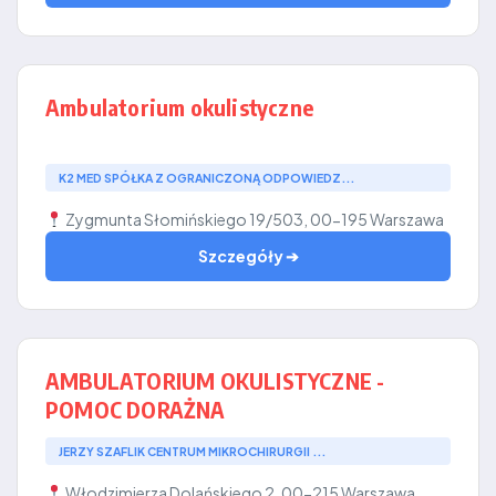
Ambulatorium okulistyczne
K2 MED SPÓŁKA Z OGRANICZONĄ ODPOWIEDZ...
Zygmunta Słomińskiego 19/503, 00-195 Warszawa
Szczegóły ➔
AMBULATORIUM OKULISTYCZNE -
POMOC DORAŻNA
JERZY SZAFLIK CENTRUM MIKROCHIRURGII ...
Włodzimierza Dolańskiego 2, 00-215 Warszawa