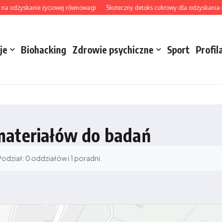
na odzyskanie życiowej równowagi
Skuteczny detoks cukrowy dla odzyskania ener
je
Biohacking
Zdrowie psychiczne
Sport
Profil
materiałów do badań
dział: 0 oddziałów i 1 poradni.