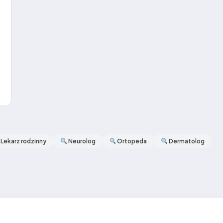
Lekarz rodzinny
Neurolog
Ortopeda
Dermatolog