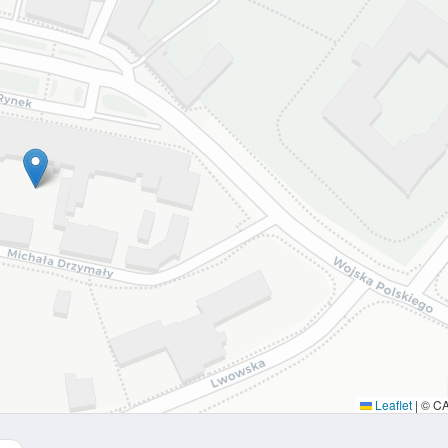
Leaflet
|
© C