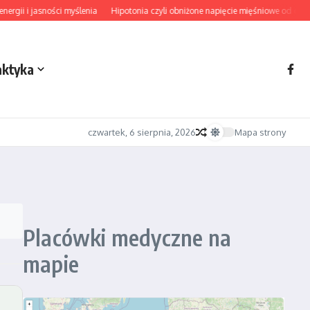
gii i jasności myślenia
Hipotonia czyli obniżone napięcie mięśniowe od diagn
aktyka
czwartek, 6 sierpnia, 2026
Mapa strony
Placówki medyczne na
mapie