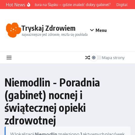
Przejdź do treści
Hot News
Akupunktura na Śląsku – gdzie znaleźć dobry gabinet?
Digital det
Tryskaj Zdrowiem
Menu
najważniejsze jest zdrowie, reszta się poukłada
Mapa strony
Niemodlin - Poradnia
(gabinet) nocnej i
świątecznej opieki
zdrowotnej
W lokalizacji
Niemodlin
znaleziono
1
aktywnych placówek.