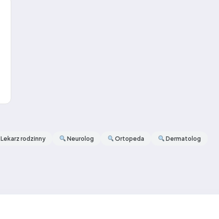
Lekarz rodzinny
Neurolog
Ortopeda
Dermatolog