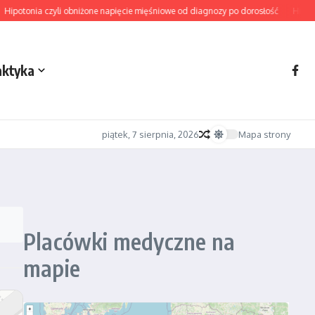
ipotonia czyli obniżone napięcie mięśniowe od diagnozy po dorosłość
Hiperton
aktyka
piątek, 7 sierpnia, 2026
Mapa strony
Placówki medyczne na
mapie