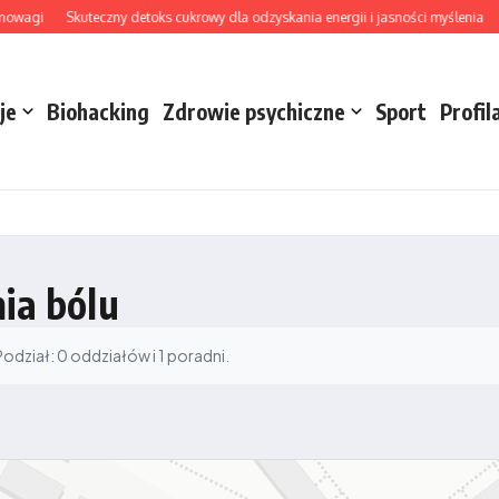
owagi
Skuteczny detoks cukrowy dla odzyskania energii i jasności myślenia
H
je
Biohacking
Zdrowie psychiczne
Sport
Profil
nia bólu
dział: 0 oddziałów i 1 poradni.