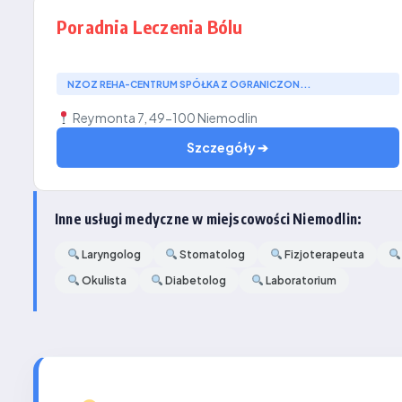
Poradnia Leczenia Bólu
NZOZ REHA-CENTRUM SPÓŁKA Z OGRANICZON...
Reymonta 7, 49-100 Niemodlin
Szczegóły ➔
Inne usługi medyczne w miejscowości Niemodlin:
Laryngolog
Stomatolog
Fizjoterapeuta
Okulista
Diabetolog
Laboratorium