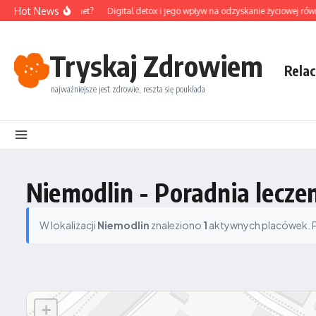
Przejdź do treści
Hot News
naleźć dobry gabinet?
Digital detox i jego wpływ na odzyskanie życiowej równ
Tryskaj Zdrowiem
Relac
najważniejsze jest zdrowie, reszta się poukłada
Niemodlin - Poradnia lecze
W lokalizacji
Niemodlin
znaleziono
1
aktywnych placówek. Po
+