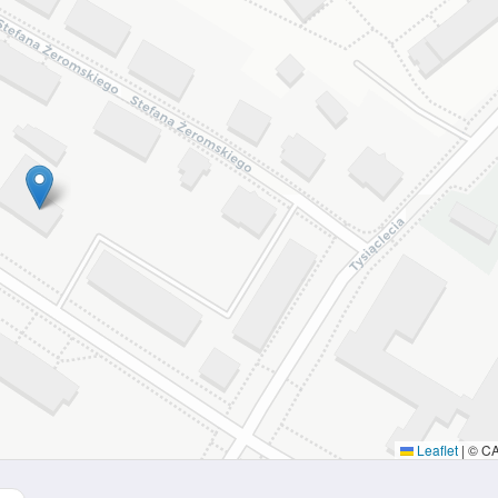
Leaflet
|
© C