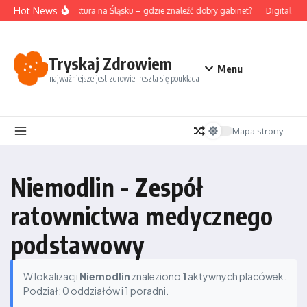
Przejdź do treści
Hot News
Akupunktura na Śląsku – gdzie znaleźć dobry gabinet?
Digital det
Tryskaj Zdrowiem
Menu
najważniejsze jest zdrowie, reszta się poukłada
Mapa strony
Niemodlin - Zespół
ratownictwa medycznego
podstawowy
W lokalizacji
Niemodlin
znaleziono
1
aktywnych placówek.
Podział: 0 oddziałów i 1 poradni.