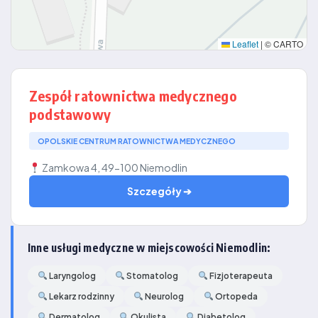
Leaflet
|
© CARTO
Zespół ratownictwa medycznego
podstawowy
OPOLSKIE CENTRUM RATOWNICTWA MEDYCZNEGO
Zamkowa 4, 49-100 Niemodlin
Szczegóły ➔
Inne usługi medyczne w miejscowości Niemodlin:
Laryngolog
Stomatolog
Fizjoterapeuta
Lekarz rodzinny
Neurolog
Ortopeda
Dermatolog
Okulista
Diabetolog