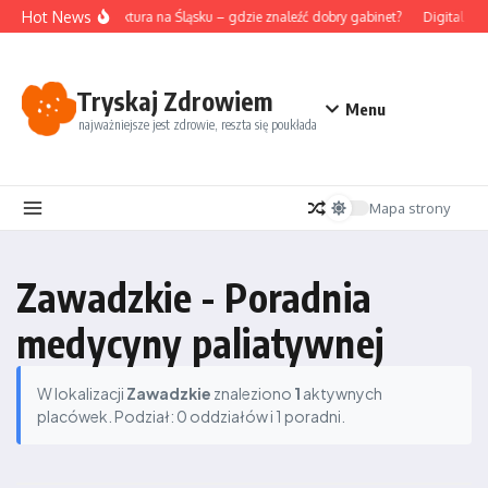
Przejdź do treści
Hot News
Akupunktura na Śląsku – gdzie znaleźć dobry gabinet?
Digital de
Tryskaj Zdrowiem
Menu
najważniejsze jest zdrowie, reszta się poukłada
Mapa strony
Zawadzkie - Poradnia
medycyny paliatywnej
W lokalizacji
Zawadzkie
znaleziono
1
aktywnych
placówek. Podział: 0 oddziałów i 1 poradni.