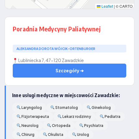
Leaflet
|
© CARTO
Poradnia Medycyny Paliatywnej
ALEKSANDRA DOROTA WÓJCIK-ORTENBURGER
Lubliniecka 7, 47-120 Zawadzkie
Szczegóły ➔
Inne usługi medyczne w miejscowości Zawadzkie:
Laryngolog
Stomatolog
Ginekolog
Fizjoterapeuta
Lekarz rodzinny
Pediatra
Neurolog
Ortopeda
Psychiatra
Chirurg
Okulista
Urolog