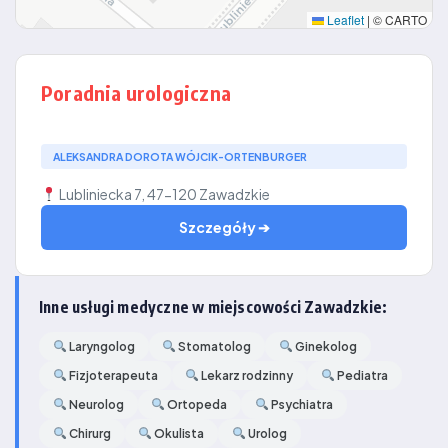
Leaflet
|
© CARTO
Poradnia urologiczna
ALEKSANDRA DOROTA WÓJCIK-ORTENBURGER
Lubliniecka 7, 47-120 Zawadzkie
Szczegóły ➔
Inne usługi medyczne w miejscowości Zawadzkie:
Laryngolog
Stomatolog
Ginekolog
Fizjoterapeuta
Lekarz rodzinny
Pediatra
Neurolog
Ortopeda
Psychiatra
Chirurg
Okulista
Urolog