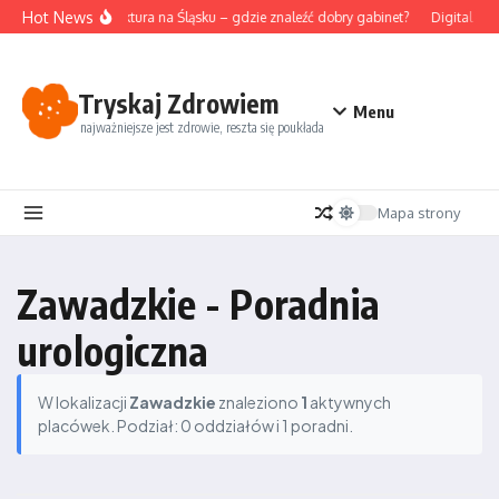
Przejdź do treści
Hot News
Akupunktura na Śląsku – gdzie znaleźć dobry gabinet?
Digital det
Tryskaj Zdrowiem
Menu
najważniejsze jest zdrowie, reszta się poukłada
Mapa strony
Zawadzkie - Poradnia
urologiczna
W lokalizacji
Zawadzkie
znaleziono
1
aktywnych
placówek. Podział: 0 oddziałów i 1 poradni.