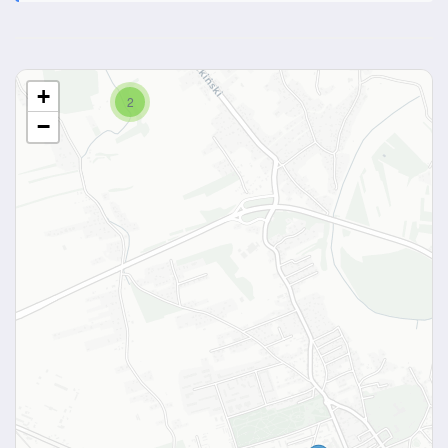
+
2
−