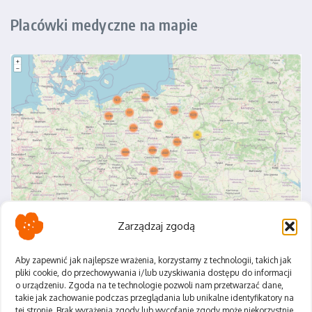
Placówki medyczne na mapie
Zarządzaj zgodą
Aby zapewnić jak najlepsze wrażenia, korzystamy z technologii, takich jak
pliki cookie, do przechowywania i/lub uzyskiwania dostępu do informacji
o urządzeniu. Zgoda na te technologie pozwoli nam przetwarzać dane,
Polityka Prywatności
takie jak zachowanie podczas przeglądania lub unikalne identyfikatory na
Regulamin
tej stronie. Brak wyrażenia zgody lub wycofanie zgody może niekorzystnie