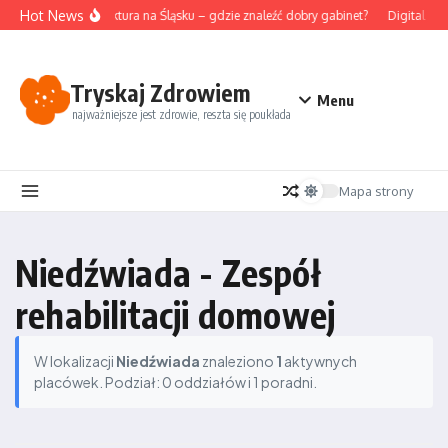
Przejdź do treści
Hot News
Akupunktura na Śląsku – gdzie znaleźć dobry gabinet?
Digital det
Tryskaj Zdrowiem
Menu
najważniejsze jest zdrowie, reszta się poukłada
Mapa strony
Niedźwiada - Zespół
rehabilitacji domowej
W lokalizacji
Niedźwiada
znaleziono
1
aktywnych
placówek. Podział: 0 oddziałów i 1 poradni.