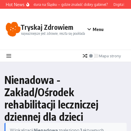
Przejdź do treści
Hot News
Akupunktura na Śląsku – gdzie znaleźć dobry gabinet?
Digital det
Tryskaj Zdrowiem
Menu
najważniejsze jest zdrowie, reszta się poukłada
Mapa strony
Nienadowa -
Zakład/Ośrodek
rehabilitacji leczniczej
dziennej dla dzieci
W lokalizacji
Nienadowa
znaleziono
1
aktywnych