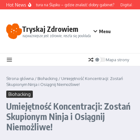
Przejdź do treści
Hot News
Akupunktura na Śląsku – gdzie znaleźć dobry gabinet?
Digital det
Tryskaj Zdrowiem
Menu
najważniejsze jest zdrowie, reszta się poukłada
Mapa strony
Strona główna
/
Biohacking
/
Umiejętność Koncentracji: Zostań
Skupionym Ninja i Osiągnij Niemożliwe!
Biohacking
Umiejętność Koncentracji: Zostań
Skupionym Ninja i Osiągnij
Niemożliwe!