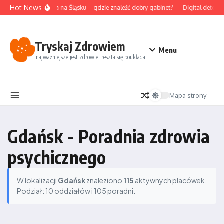
Przejdź do treści
Hot News
Akupunktura na Śląsku – gdzie znaleźć dobry gabinet?
Digital detox i
Tryskaj Zdrowiem
Menu
najważniejsze jest zdrowie, reszta się poukłada
Mapa strony
Gdańsk - Poradnia zdrowia
psychicznego
W lokalizacji
Gdańsk
znaleziono
115
aktywnych placówek.
Podział: 10 oddziałów i 105 poradni.