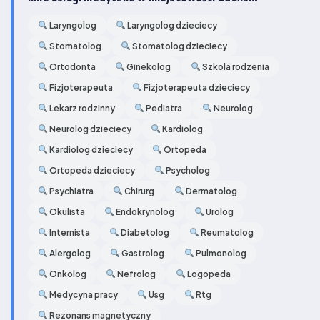
Laryngolog
Laryngolog dzieciecy
Stomatolog
Stomatolog dzieciecy
Ortodonta
Ginekolog
Szkola rodzenia
Fizjoterapeuta
Fizjoterapeuta dzieciecy
Lekarz rodzinny
Pediatra
Neurolog
Neurolog dzieciecy
Kardiolog
Kardiolog dzieciecy
Ortopeda
Ortopeda dzieciecy
Psycholog
Psychiatra
Chirurg
Dermatolog
Okulista
Endokrynolog
Urolog
Internista
Diabetolog
Reumatolog
Alergolog
Gastrolog
Pulmonolog
Onkolog
Nefrolog
Logopeda
Medycyna pracy
Usg
Rtg
Rezonans magnetyczny