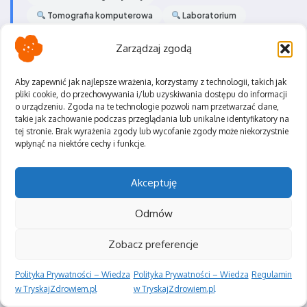
Tomografia komputerowa
Laboratorium
Szczepienia
Zarządzaj zgodą
Aby zapewnić jak najlepsze wrażenia, korzystamy z technologii, takich jak
pliki cookie, do przechowywania i/lub uzyskiwania dostępu do informacji
o urządzeniu. Zgoda na te technologie pozwoli nam przetwarzać dane,
takie jak zachowanie podczas przeglądania lub unikalne identyfikatory na
Dowiedz się więcej o
tej stronie. Brak wyrażenia zgody lub wycofanie zgody może niekorzystnie
wpłynąć na niektóre cechy i funkcje.
specjalizacji
Akceptuję
Oddział psychiatryczny ogólny w ramach
Odmów
serwisu medycznego Tryskaj Zdrowiem
to specjalistyczna jednostka zajmująca
Zobacz preferencje
się diagnostyką i leczeniem zaburzeń
Polityka Prywatności – Wiedza
Polityka Prywatności – Wiedza
Regulamin
psychicznych oraz emocjonalnych.
w TryskajZdrowiem.pl
w TryskajZdrowiem.pl
Oddział ten funkcjonuje jako miejsce