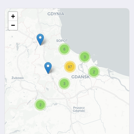
+
−
6
3
97
2
3
2