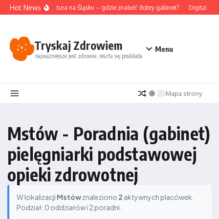
Przejdź do treści
Hot News
Akupunktura na Śląsku – gdzie znaleźć dobry gabinet?
Digital det
Tryskaj Zdrowiem
Menu
najważniejsze jest zdrowie, reszta się poukłada
Mapa strony
Mstów - Poradnia (gabinet)
pielęgniarki podstawowej
opieki zdrowotnej
W lokalizacji
Mstów
znaleziono
2
aktywnych placówek.
Podział: 0 oddziałów i 2 poradni.