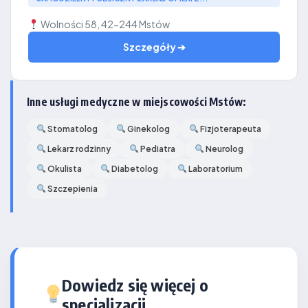
Wolności 58, 42-244 Mstów
Szczegóły ➔
Inne usługi medyczne w miejscowości Mstów:
Stomatolog
Ginekolog
Fizjoterapeuta
Lekarz rodzinny
Pediatra
Neurolog
Okulista
Diabetolog
Laboratorium
Szczepienia
Dowiedz się więcej o
specjalizacji