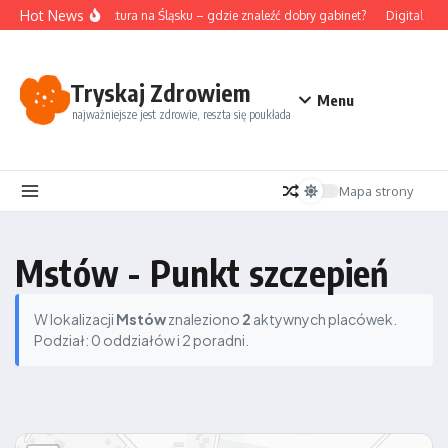
Przejdź do treści
Hot News
Akupunktura na Śląsku – gdzie znaleźć dobry gabinet?
Digital det
Tryskaj Zdrowiem
Menu
najważniejsze jest zdrowie, reszta się poukłada
Mapa strony
Mstów - Punkt szczepień
W lokalizacji
Mstów
znaleziono
2
aktywnych placówek.
Podział: 0 oddziałów i 2 poradni.