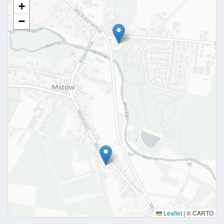
+
−
Leaflet
|
© CARTO