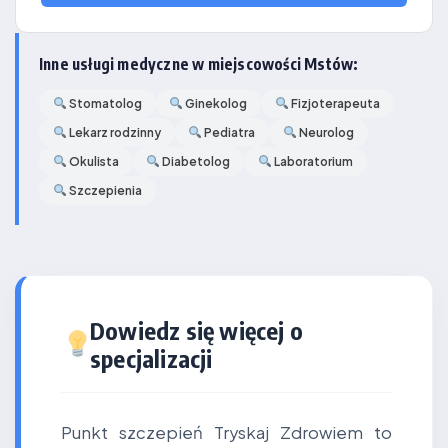
Inne usługi medyczne w miejscowości Mstów:
Stomatolog
Ginekolog
Fizjoterapeuta
Lekarz rodzinny
Pediatra
Neurolog
Okulista
Diabetolog
Laboratorium
Szczepienia
Dowiedz się więcej o
specjalizacji
Punkt szczepień Tryskaj Zdrowiem to