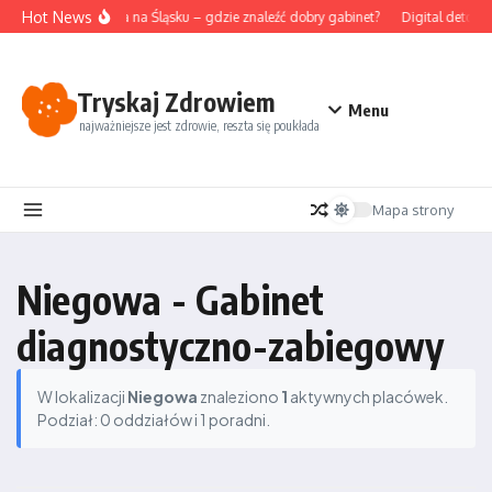
Przejdź do treści
Hot News
Akupunktura na Śląsku – gdzie znaleźć dobry gabinet?
Digital detox i
Tryskaj Zdrowiem
Menu
najważniejsze jest zdrowie, reszta się poukłada
Mapa strony
Niegowa - Gabinet
diagnostyczno-zabiegowy
W lokalizacji
Niegowa
znaleziono
1
aktywnych placówek.
Podział: 0 oddziałów i 1 poradni.