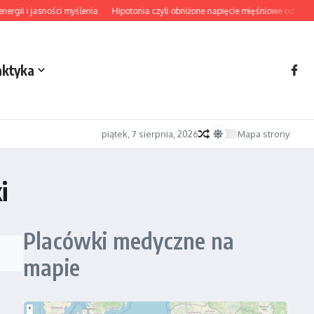
gii i jasności myślenia
Hipotonia czyli obniżone napięcie mięśniowe od diagn
aktyka
piątek, 7 sierpnia, 2026
Mapa strony
i
Placówki medyczne na
mapie