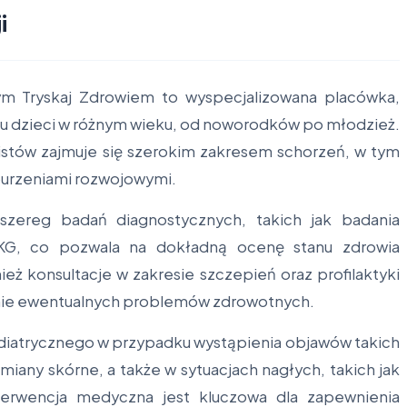
i
ym Tryskaj Zdrowiem to wyspecjalizowana placówka,
eniu dzieci w różnym wieku, od noworodków po młodzież.
listów zajmuje się szerokim zakresem schorzeń, w tym
burzeniami rozwojowymi.
szereg badań diagnostycznych, takich jak badania
z EKG, co pozwala na dokładną ocenę stanu zdrowia
eż konsultacje w zakresie szczepień oraz profilaktyki
nie ewentualnych problemów zdrowotnych.
ediatrycznego w przypadku wystąpienia objawów takich
miany skórne, a także w sytuacjach nagłych, takich jak
nterwencja medyczna jest kluczowa dla zapewnienia