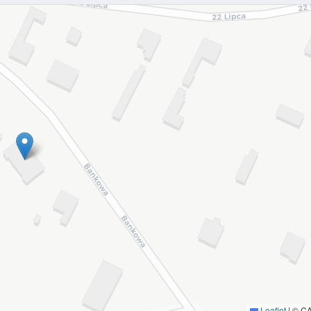
Leaflet
|
© C