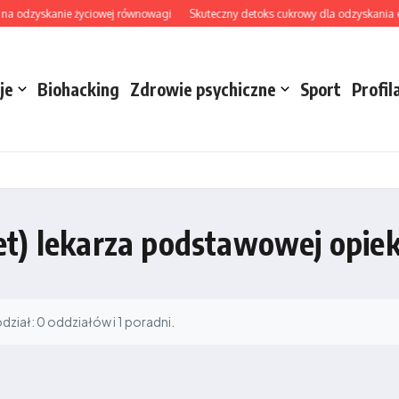
na odzyskanie życiowej równowagi
Skuteczny detoks cukrowy dla odzyskania ener
je
Biohacking
Zdrowie psychiczne
Sport
Profil
et) lekarza podstawowej opiek
iał: 0 oddziałów i 1 poradni.