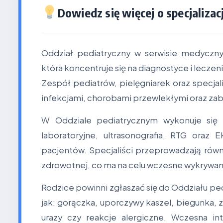
Dowiedz się więcej o specjalizacj
Oddział pediatryczny w serwisie medyczn
która koncentruje się na diagnostyce i lecz
Zespół pediatrów, pielęgniarek oraz specja
infekcjami, chorobami przewlekłymi oraz za
W Oddziale pediatrycznym wykonuje się 
laboratoryjne, ultrasonografia, RTG ora
pacjentów. Specjaliści przeprowadzają równi
zdrowotnej, co ma na celu wczesne wykrywa
Rodzice powinni zgłaszać się do Oddziału p
jak: gorączka, uporczywy kaszel, biegunka, z
urazy czy reakcje alergiczne. Wczesna i