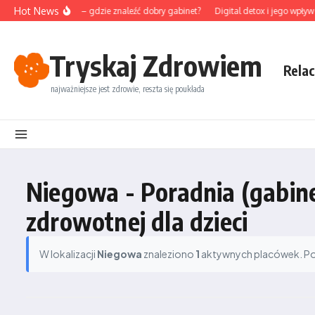
Przejdź do treści
Hot News
unktura na Śląsku – gdzie znaleźć dobry gabinet?
Digital detox i jego wpływ 
Tryskaj Zdrowiem
Relac
najważniejsze jest zdrowie, reszta się poukłada
Niegowa - Poradnia (gabin
zdrowotnej dla dzieci
W lokalizacji
Niegowa
znaleziono
1
aktywnych placówek. Podz