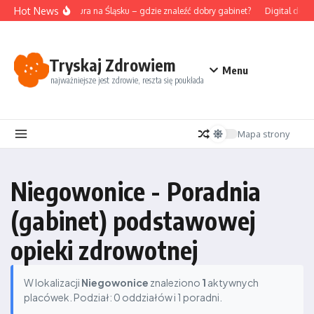
Przejdź do treści
Hot News
Akupunktura na Śląsku – gdzie znaleźć dobry gabinet?
Digital deto
Tryskaj Zdrowiem
Menu
najważniejsze jest zdrowie, reszta się poukłada
Mapa strony
Niegowonice - Poradnia
(gabinet) podstawowej
opieki zdrowotnej
W lokalizacji
Niegowonice
znaleziono
1
aktywnych
placówek. Podział: 0 oddziałów i 1 poradni.