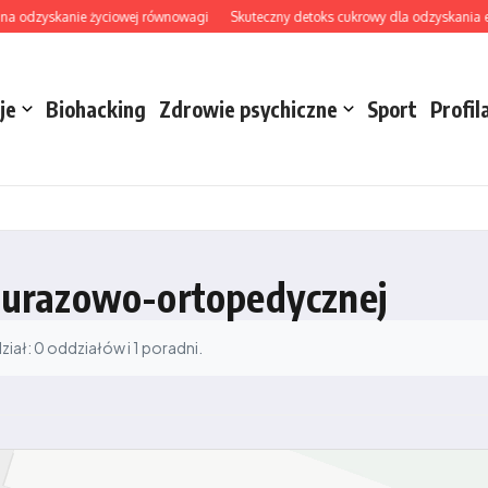
na odzyskanie życiowej równowagi
Skuteczny detoks cukrowy dla odzyskania ener
je
Biohacking
Zdrowie psychiczne
Sport
Profil
ii urazowo-ortopedycznej
ał: 0 oddziałów i 1 poradni.