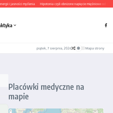
gii i jasności myślenia
Hipotonia czyli obniżone napięcie mięśniowe od diagn
aktyka
piątek, 7 sierpnia, 2026
Mapa strony
Placówki medyczne na
mapie