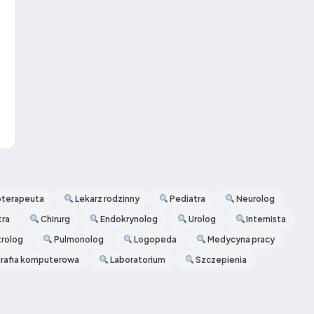
oterapeuta
Lekarz rodzinny
Pediatra
Neurolog
tra
Chirurg
Endokrynolog
Urolog
Internista
rolog
Pulmonolog
Logopeda
Medycyna pracy
afia komputerowa
Laboratorium
Szczepienia