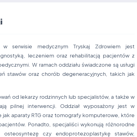
i
ej w serwisie medycznym Tryskaj Zdrowiem jest
agnostyką, leczeniem oraz rehabilitacją pacjentów z
opedycznymi. W ramach oddziału świadczone są usługi
eń stawów oraz chorób degeneracyjnych, takich jak
wań od lekarzy rodzinnych lub specjalistów, a także w
ją pilnej interwencji. Oddział wyposażony jest w
e jak aparaty RTG oraz tomografy komputerowe, które
pacjentów. Ponadto, specjaliści wykonują różnorodne
ę, osteosyntezę czy endoprotezoplastykę stawów,