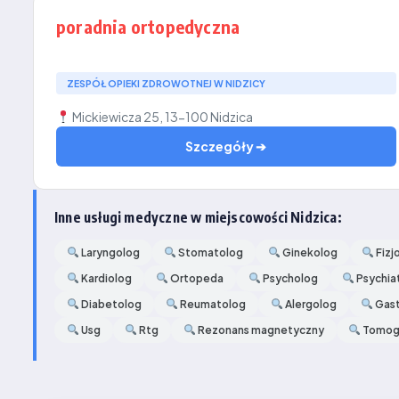
poradnia ortopedyczna
ZESPÓŁ OPIEKI ZDROWOTNEJ W NIDZICY
Mickiewicza 25, 13-100 Nidzica
Szczegóły ➔
Inne usługi medyczne w miejscowości Nidzica:
Laryngolog
Stomatolog
Ginekolog
Fizj
Kardiolog
Ortopeda
Psycholog
Psychia
Diabetolog
Reumatolog
Alergolog
Gast
Usg
Rtg
Rezonans magnetyczny
Tomogr