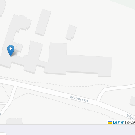
Leaflet
|
© C