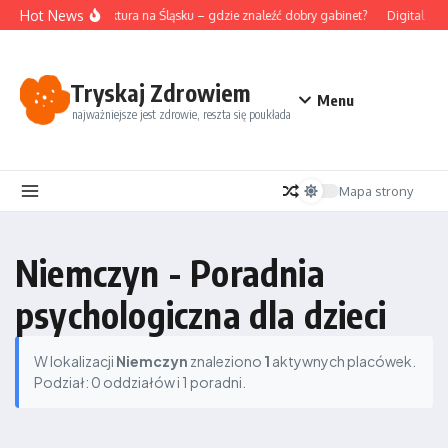
Przejdź do treści
Hot News
Akupunktura na Śląsku – gdzie znaleźć dobry gabinet?
Digital det
Tryskaj Zdrowiem
Menu
najważniejsze jest zdrowie, reszta się poukłada
Mapa strony
Niemczyn - Poradnia
psychologiczna dla dzieci
W lokalizacji
Niemczyn
znaleziono
1
aktywnych placówek.
Podział: 0 oddziałów i 1 poradni.