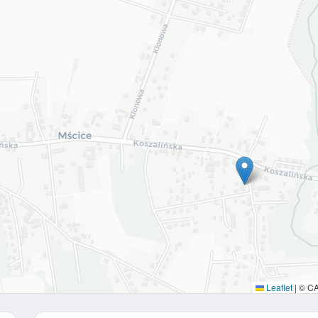
Leaflet
|
© C