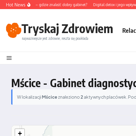
Przejdź do treści
Hot News
unktura na Śląsku – gdzie znaleźć dobry gabinet?
Digital detox i jego wpływ 
Tryskaj Zdrowiem
Relac
najważniejsze jest zdrowie, reszta się poukłada
Mścice - Gabinet diagnost
W lokalizacji
Mścice
znaleziono
2
aktywnych placówek. Podzi
+