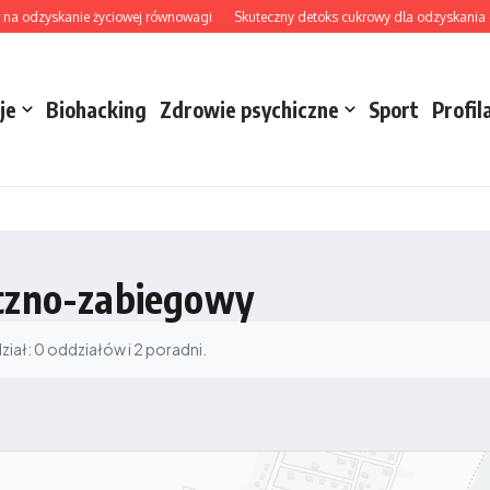
na odzyskanie życiowej równowagi
Skuteczny detoks cukrowy dla odzyskania ener
je
Biohacking
Zdrowie psychiczne
Sport
Profil
yczno-zabiegowy
ał: 0 oddziałów i 2 poradni.