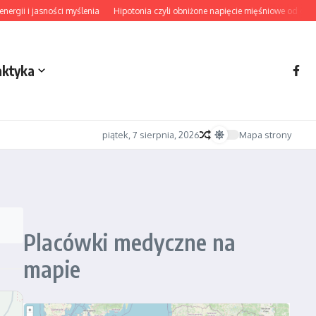
gii i jasności myślenia
Hipotonia czyli obniżone napięcie mięśniowe od diagn
aktyka
piątek, 7 sierpnia, 2026
Mapa strony
Placówki medyczne na
mapie