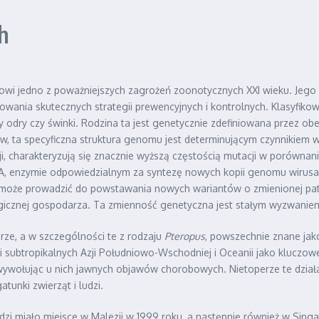
h
anowi jedno z poważniejszych zagrożeń zoonotycznych XXI wieku. Jego
cowania skutecznych strategii prewencyjnych i kontrolnych. Klasyfiko
rusy odry czy świnki. Rodzina ta jest genetycznie zdefiniowana przez
, ta specyficzna struktura genomu jest determinującym czynnikiem w
cji, charakteryzują się znacznie wyższą częstością mutacji w porówn
 enzymie odpowiedzialnym za syntezę nowych kopii genomu wirusa. 
ie może prowadzić do powstawania nowych wariantów o zmienionej pat
icznej gospodarza. Ta zmienność genetyczna jest stałym wyzwaniem 
ze, a w szczególności te z rodzaju
Pteropus
, powszechnie znane jako 
 subtropikalnych Azji Południowo-Wschodniej i Oceanii jako kluczowe
wywołując u nich jawnych objawów chorobowych. Nietoperze te działa
atunki zwierząt i ludzi.
dzi miało miejsce w Malezji w 1999 roku, a następnie również w Sin