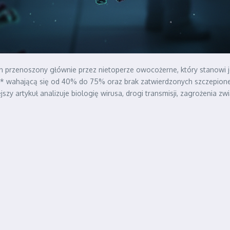
en przenoszony głównie przez nietoperze owocożerne, który stanowi
** wahającą się od 40% do 75% oraz brak zatwierdzonych szczepion
szy artykuł analizuje biologię wirusa, drogi transmisji, zagrożenia 