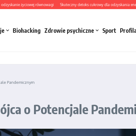
anie życiowej równowagi
Skuteczny detoks cukrowy dla odzyskania energii i jasn
je
Biohacking
Zdrowie psychiczne
Sport
Profil
cjale Pandemicznym
bójca o Potencjale Pande