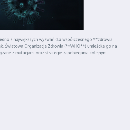
 jedno z największych wyzwań dla współczesnego **zdrowia
ek, Światowa Organizacja Zdrowia (**WHO**) umieściła go na
związane z mutacjami oraz strategie zapobiegania kolejnym