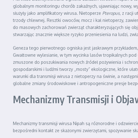
globalnym monitoringu chorób zakaźnych, ujawniając nowy, wy
służyły jako amplifikatory wirusa. Nietoperze
Pteropus
, z racj
trzody chlewnej. Resztki owoców, mocz i kał nietoperzy, zawie
do masowych zachorowań zwierząt charakteryzujących się obja
stwarzając znacznie większe ryzyko przeniesienia na ludzi, zwł
Geneza tego pierwotnego ogniska jest jaskrawym przykładem, j
Gwałtowne wylesianie, w tym wycinka lasów tropikalnych pod upr
zmuszone do poszukiwania nowych źródeł pożywienia i schronie
gospodarskimi i ludźmi tworzy „mosty” ekologiczne, które uła
warunki dla transmisji wirusa z nietoperzy na świnie, a nastę
globalne zmiany środowiskowe i antropogeniczne presje bezp
Mechanizmy Transmisji i Objaw
Mechanizmy transmisji wirusa Nipah są różnorodne i odzwierc
bezpośredni kontakt ze skażonymi zwierzętami, spożywanie ska