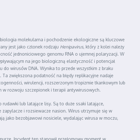
 biologia molekularna i pochodzenie ekologiczne są kluczowe
wany jest jako członek rodzaju
Henipavirus
, który z kolei należy
 obecność jednoniciowego genomu RNA o ujemnej polaryzacji. W
pływającym na jego biologiczną elastyczność i potencjał
aniu do wirusów DNA. Wynika to przede wszystkim z braku
Ta zwiększona podatność na błędy replikacyjne nadaje
ogenności, wirulencji, rozszerzonym tropizmie tkankowym lub
w rozwoju szczepionek i terapii antywirusowych.
rudawki lub latające lisy. Są to duże ssaki latające,
 zapylacze i rozsiewacze nasion. Wirus utrzymuje się w
ją jako bezobjawowi nosiciele, wydalając wirusa w moczu,
gapurze. Incydent ten stanowił przełomowy moment w