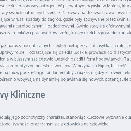
soce śmiercionośny patogen. W pierwotnym ognisku w Malezji, kluczo
i utraty swoich naturalnych siedlisk, żerowały na drzewach owocowyc
rające wirusa, spadały do zagród, gdzie były spożywane przez świnie.
wami neurologicznymi i oddechowymi. Świnie stały się efektywnymi „
aszcza rolników i pracowników rzeźni, którzy mieli bezpośredni kontak
ak naruszanie naturalnych siedlisk nietoperzy i intensyfikacja rol
awy rolne i rozrastające się osiedla ludzkie, prowadzi do drastyczne
nia w bliższym sąsiedztwie ludzkich osiedli i ferm hodowlanych. Ta z
twiają zoonotyczne przeskoki wirusów. W przypadku Nipah, bliskość 
pnie na ludzi, podkreślając fundamentalny związek między zdrowiem ek
ośrednio wpływają na dynamikę pojawiania się nowych, potencjalnie
y Kliniczne
iedlają jego zoonotyczny charakter, stanowiąc kluczowe wyzwanie d
żonej żywności oraz transmisja z człowieka na człowieka.