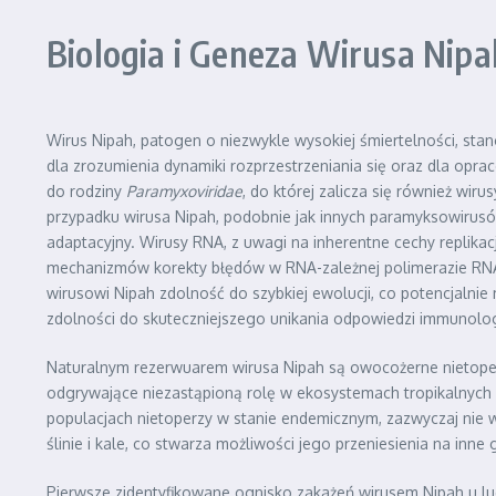
Biologia i Geneza Wirusa Nipa
Wirus Nipah, patogen o niezwykle wysokiej śmiertelności, st
dla zrozumienia dynamiki rozprzestrzeniania się oraz dla opra
do rodziny
Paramyxoviridae
, do której zalicza się również wi
przypadku wirusa Nipah, podobnie jak innych paramyksowirusów
adaptacyjny. Wirusy RNA, z uwagi na inherentne cechy replika
mechanizmów korekty błędów w RNA-zależnej polimerazie RNA,
wirusowi Nipah zdolność do szybkiej ewolucji, co potencjaln
zdolności do skuteczniejszego unikania odpowiedzi immunolog
Naturalnym rezerwuarem wirusa Nipah są owocożerne nietoper
odgrywające niezastąpioną rolę w ekosystemach tropikalnych i
populacjach nietoperzy w stanie endemicznym, zazwyczaj nie 
ślinie i kale, co stwarza możliwości jego przeniesienia na inne g
Pierwsze zidentyfikowane ognisko zakażeń wirusem Nipah u lu