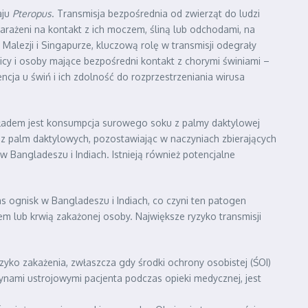
aju
Pteropus
. Transmisja bezpośrednia od zwierząt do ludzi
narażeni na kontakt z ich moczem, śliną lub odchodami, na
 Malezji i Singapurze, kluczową rolę w transmisji odegrały
lnicy i osoby mające bezpośredni kontakt z chorymi świniami –
ncja u świń i ich zdolność do rozprzestrzeniania wirusa
kładem jest konsumpcja surowego soku z palmy daktylowej
m z palm daktylowych, pozostawiając w naczyniach zbierających
Bangladeszu i Indiach. Istnieją również potencjalne
 ognisk w Bangladeszu i Indiach, co czyni ten patogen
em lub krwią zakażonej osoby. Największe ryzyko transmisji
yko zakażenia, zwłaszcza gdy środki ochrony osobistej (ŚOI)
ynami ustrojowymi pacjenta podczas opieki medycznej, jest