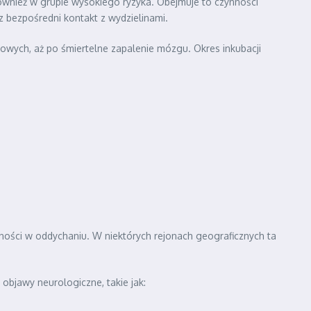
również w grupie wysokiego ryzyka. Obejmuje to czynności
ez bezpośredni kontakt z wydzielinami.
owych, aż po śmiertelne zapalenie mózgu. Okres inkubacji
dności w oddychaniu. W niektórych rejonach geograficznych ta
objawy neurologiczne, takie jak: