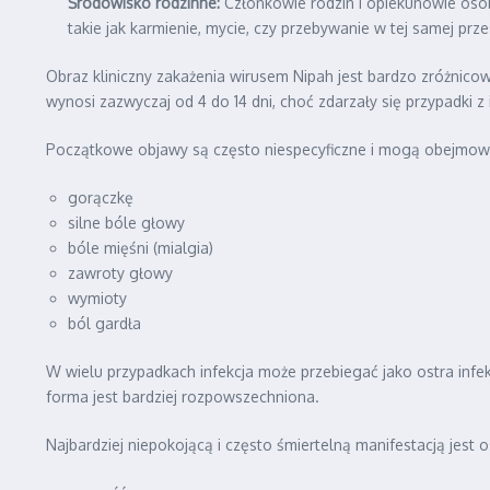
Środowisko rodzinne:
Członkowie rodzin i opiekunowie osób 
takie jak karmienie, mycie, czy przebywanie w tej samej prz
Obraz kliniczny zakażenia wirusem Nipah jest bardzo zróżnico
wynosi zazwyczaj od 4 do 14 dni, choć zdarzały się przypadki z
Początkowe objawy są często niespecyficzne i mogą obejmow
gorączkę
silne bóle głowy
bóle mięśni (mialgia)
zawroty głowy
wymioty
ból gardła
W wielu przypadkach infekcja może przebiegać jako ostra infe
forma jest bardziej rozpowszechniona.
Najbardziej niepokojącą i często śmiertelną manifestacją jest