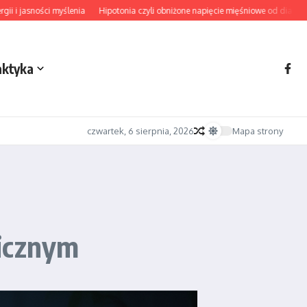
ości myślenia
Hipotonia czyli obniżone napięcie mięśniowe od diagnozy po dor
aktyka
czwartek, 6 sierpnia, 2026
Mapa strony
micznym