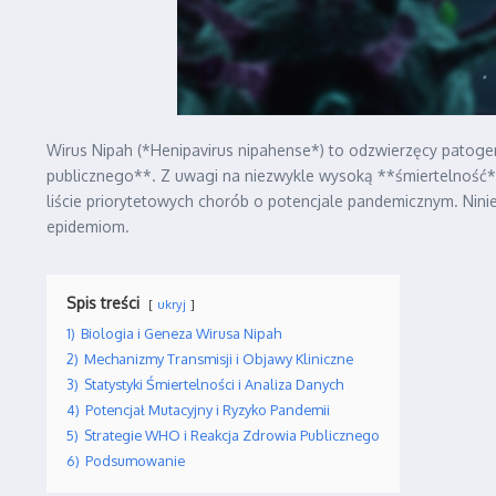
Wirus Nipah (*Henipavirus nipahense*) to odzwierzęcy patog
publicznego**. Z uwagi na niezwykle wysoką **śmiertelność
liście priorytetowych chorób o potencjale pandemicznym. Niniej
epidemiom.
Spis treści
ukryj
1)
Biologia i Geneza Wirusa Nipah
2)
Mechanizmy Transmisji i Objawy Kliniczne
3)
Statystyki Śmiertelności i Analiza Danych
4)
Potencjał Mutacyjny i Ryzyko Pandemii
5)
Strategie WHO i Reakcja Zdrowia Publicznego
6)
Podsumowanie