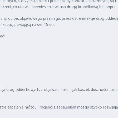
chorych, którzy mają bliski i przedłużony kontakt z zakażonymi, są 
estrzeni, co ułatwia przeniesienie wirusa drogą kropelkową lub poprz
wany, od bezobjawowego przebiegu, przez ostre infekcje dróg oddech
 inkubacją trwającą nawet 45 dni.
ać:
kcja dróg oddechowych, z objawami takimi jak kaszel, duszności i tru
 ostre zapalenie mózgu. Pacjenci z zapaleniem mózgu szybko rozwijają 