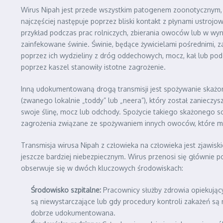
Wirus Nipah jest przede wszystkim patogenem zoonotycznym,
najczęściej następuje poprzez bliski kontakt z płynami ustroj
przykład podczas prac rolniczych, zbierania owoców lub w wynik
zainfekowane świnie. Świnie, będące żywicielami pośrednimi, za
poprzez ich wydzieliny z dróg oddechowych, mocz, kał lub podc
poprzez kaszel stanowiły istotne zagrożenie.
Inną udokumentowaną drogą transmisji jest spożywanie skażo
(zwanego lokalnie „toddy” lub „neera”), który został zanieczy
swoje ślinę, mocz lub odchody. Spożycie takiego skażonego so
zagrożenia związane ze spożywaniem innych owoców, które mo
Transmisja wirusa Nipah z człowieka na człowieka jest zjawi
jeszcze bardziej niebezpiecznym. Wirus przenosi się głównie p
obserwuje się w dwóch kluczowych środowiskach:
Środowisko szpitalne:
Pracownicy służby zdrowia opiekujący
są niewystarczające lub gdy procedury kontroli zakażeń są
dobrze udokumentowana.