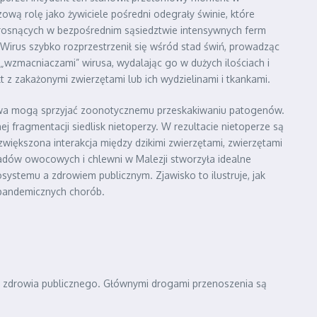
wą rolę jako żywiciele pośredni odegrały świnie, które
h rosnących w bezpośrednim sąsiedztwie intensywnych ferm
 Wirus szybko rozprzestrzenił się wśród stad świń, prowadząc
wzmacniaczami” wirusa, wydalając go w dużych ilościach i
t z zakażonymi zwierzętami lub ich wydzielinami i tkankami.
nictwa mogą sprzyjać zoonotycznemu przeskakiwaniu patogenów.
j fragmentacji siedlisk nietoperzy. W rezultacie nietoperze są
większona interakcja między dzikimi zwierzętami, zwierzętami
sadów owocowych i chlewni w Malezji stworzyła idealne
osystemu a zdrowiem publicznym. Zjawisko to ilustruje, jak
 pandemicznych chorób.
la zdrowia publicznego. Głównymi drogami przenoszenia są