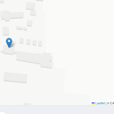
Leaflet
|
© C