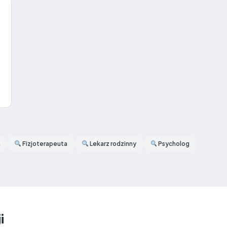
a
Fizjoterapeuta
Lekarz rodzinny
Psycholog
i