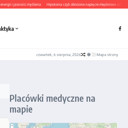
gii i jasności myślenia
Hipotonia czyli obniżone napięcie mięśniowe od diagn
aktyka
czwartek, 6 sierpnia, 2026
Mapa strony
Placówki medyczne na
mapie