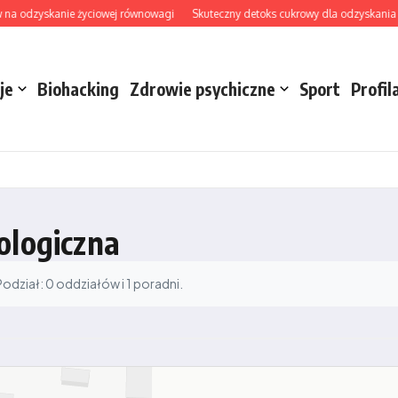
na odzyskanie życiowej równowagi
Skuteczny detoks cukrowy dla odzyskania ener
je
Biohacking
Zdrowie psychiczne
Sport
Profil
ologiczna
dział: 0 oddziałów i 1 poradni.