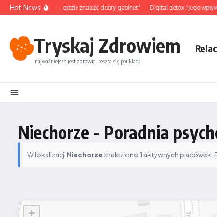
Przejdź do treści
Hot News
unktura na Śląsku – gdzie znaleźć dobry gabinet?
Digital detox i jego wpływ 
Tryskaj Zdrowiem
Relac
najważniejsze jest zdrowie, reszta się poukłada
Niechorze - Poradnia psych
W lokalizacji
Niechorze
znaleziono
1
aktywnych placówek. Po
+