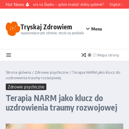
Przejdź do treści
Hot News
Akupunktura na Śląsku – gdzie znaleźć dobry gabinet?
Digital deto
Tryskaj Zdrowiem
Menu
najważniejsze jest zdrowie, reszta się poukłada
Mapa strony
Strona główna
/
Zdrowie psychiczne
/
Terapia NARM jako klucz do
uzdrowienia traumy rozwojowej
Zdrowie psychiczne
Terapia NARM jako klucz do
uzdrowienia traumy rozwojowej