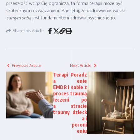
przeszłość wciąż Cię ogranicza, ta forma terapii może być
skutecznym rozwiązaniem. Pamiętaj, że uzdrowienie
więzi z
samym sobą
jest fundamentem zdrowia psychicznego.
Share this Article
Previous Article
Next Article
Terapi
Poradz
a
enie
EMDR i
sobie z
proces
traumą
leczeni
po
a
stracie
traumy
dzieck
a i
poroni
eniu