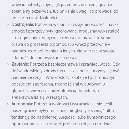
w byciu autentycznym, lęk przed odrzuceniem, gdy nie
spełniamy oczekiwań, lub unikanie uwagi, co prowadzi do
poczucia niewidzialności.
Dostrojenie
: Potrzeba wsparcia i wzajemności. Jeśli nasze
emocje i potrzeby były ignorowane, mogliśmy wykształcić
strategię nadmiernej niezależności, odmawiając sobie
prawa do proszenia o pomoc, lub wręcz przeciwnie –
nadmiernego polegania na innych, nie wierząc w swoją
zdolność do samowystarczalności.
Zaufanie
: Potrzeba bezpieczeństwa i sprawiedliwości. Gdy
doświadczyliśmy zdrady lub niestabilności, uczymy się być
nadmiernie czujni. W dorosłości skutkuje to chronicznym
poczuciem zagrożenia, trudnościami w budowaniu
głębokich więzi oraz niezdolnością do pełnego
zrelaksowania się w relacjach.
Autonomia
: Potrzeba wolności i wyrażania siebie. Jeśli
nasze granice były naruszane, mogliśmy rozwinąć albo
tendencję do nadmiernej uległości, albo buntowniczego
oporu wobec jakichkolwiek prób kontroli, co utrudnia