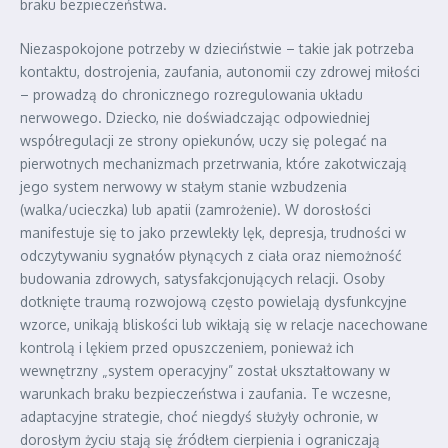
braku bezpieczeństwa.
Niezaspokojone potrzeby w dzieciństwie – takie jak potrzeba
kontaktu, dostrojenia, zaufania, autonomii czy zdrowej miłości
– prowadzą do chronicznego rozregulowania układu
nerwowego. Dziecko, nie doświadczając odpowiedniej
współregulacji ze strony opiekunów, uczy się polegać na
pierwotnych mechanizmach przetrwania, które zakotwiczają
jego system nerwowy w stałym stanie wzbudzenia
(walka/ucieczka) lub apatii (zamrożenie). W dorosłości
manifestuje się to jako przewlekły lęk, depresja, trudności w
odczytywaniu sygnałów płynących z ciała oraz niemożność
budowania zdrowych, satysfakcjonujących relacji. Osoby
dotknięte traumą rozwojową często powielają dysfunkcyjne
wzorce, unikają bliskości lub wikłają się w relacje nacechowane
kontrolą i lękiem przed opuszczeniem, ponieważ ich
wewnętrzny „system operacyjny” został ukształtowany w
warunkach braku bezpieczeństwa i zaufania. Te wczesne,
adaptacyjne strategie, choć niegdyś służyły ochronie, w
dorosłym życiu stają się źródłem cierpienia i ograniczają