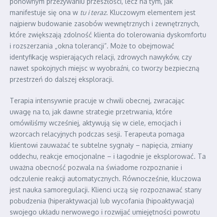
ponownym przeżywaniu przeszłości, lecz na tym, jak
manifestuje się ona w
tu i teraz
. Kluczowym elementem jest
najpierw budowanie zasobów wewnętrznych i zewnętrznych,
które zwiększają zdolność klienta do tolerowania dyskomfortu
i rozszerzania „okna tolerancji”. Może to obejmować
identyfikację wspierających relacji, zdrowych nawyków, czy
nawet spokojnych miejsc w wyobraźni, co tworzy bezpieczną
przestrzeń do dalszej eksploracji.
Terapia intensywnie pracuje w chwili obecnej, zwracając
uwagę na to, jak dawne strategie przetrwania, które
omówiliśmy wcześniej, aktywują się w ciele, emocjach i
wzorcach relacyjnych podczas sesji. Terapeuta pomaga
klientowi zauważać te subtelne sygnały – napięcia, zmiany
oddechu, reakcje emocjonalne – i łagodnie je eksplorować. Ta
uważna obecność pozwala na świadome rozpoznanie i
odczulenie reakcji automatycznych. Równocześnie, kluczowa
jest nauka samoregulacji. Klienci uczą się rozpoznawać stany
pobudzenia (hiperaktywacja) lub wycofania (hipoaktywacja)
swojego układu nerwowego i rozwijać umiejętności powrotu