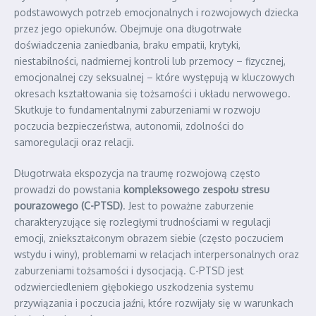
podstawowych potrzeb emocjonalnych i rozwojowych dziecka
przez jego opiekunów. Obejmuje ona długotrwałe
doświadczenia zaniedbania, braku empatii, krytyki,
niestabilności, nadmiernej kontroli lub przemocy – fizycznej,
emocjonalnej czy seksualnej – które występują w kluczowych
okresach kształtowania się tożsamości i układu nerwowego.
Skutkuje to fundamentalnymi zaburzeniami w rozwoju
poczucia bezpieczeństwa, autonomii, zdolności do
samoregulacji oraz relacji.
Długotrwała ekspozycja na traumę rozwojową często
prowadzi do powstania
kompleksowego zespołu stresu
pourazowego (C-PTSD)
. Jest to poważne zaburzenie
charakteryzujące się rozległymi trudnościami w regulacji
emocji, zniekształconym obrazem siebie (często poczuciem
wstydu i winy), problemami w relacjach interpersonalnych oraz
zaburzeniami tożsamości i dysocjacją. C-PTSD jest
odzwierciedleniem głębokiego uszkodzenia systemu
przywiązania i poczucia jaźni, które rozwijały się w warunkach