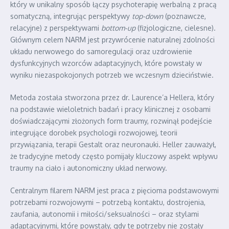
który w unikalny sposób łączy psychoterapię werbalną z pracą
somatyczną, integrując perspektywy
top-down
(poznawcze,
relacyjne) z perspektywami
bottom-up
(fizjologiczne, cielesne).
Głównym celem NARM jest przywrócenie naturalnej zdolności
układu nerwowego do samoregulacji oraz uzdrowienie
dysfunkcyjnych wzorców adaptacyjnych, które powstały w
wyniku niezaspokojonych potrzeb we wczesnym dzieciństwie.
Metoda została stworzona przez dr. Laurence’a Hellera, który
na podstawie wieloletnich badań i pracy klinicznej z osobami
doświadczającymi złożonych form traumy, rozwinął podejście
integrujące dorobek psychologii rozwojowej, teorii
przywiązania, terapii Gestalt oraz neuronauki. Heller zauważył,
że tradycyjne metody często pomijały kluczowy aspekt wpływu
traumy na ciało i autonomiczny układ nerwowy.
Centralnym filarem NARM jest praca z pięcioma podstawowymi
potrzebami rozwojowymi – potrzebą kontaktu, dostrojenia,
zaufania, autonomii i miłości/seksualności – oraz stylami
adaptacyjnymi, które powstały, gdy te potrzeby nie zostały