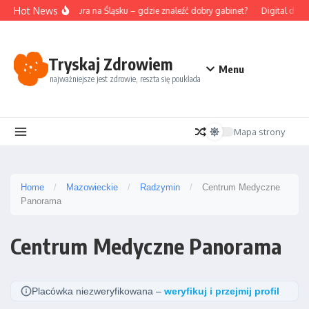
Przejdź do treści
Hot News
Akupunktura na Śląsku – gdzie znaleźć dobry gabinet?
Digital detox
Tryskaj Zdrowiem
Menu
najważniejsze jest zdrowie, reszta się poukłada
Mapa strony
Home
/
Mazowieckie
/
Radzymin
/
Centrum Medyczne
Panorama
Centrum Medyczne Panorama
Placówka niezweryfikowana –
weryfikuj i przejmij profil