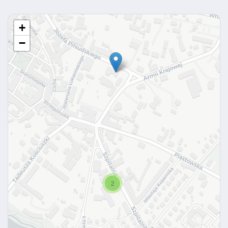
+
−
2