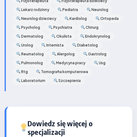
Fizjoterapeuta
Fizjoterapeuta dzieciecy
Lekarz rodzinny
Pediatra
Neurolog
Neurolog dzieciecy
Kardiolog
Ortopeda
Psycholog
Psychiatra
Chirurg
Dermatolog
Okulista
Endokrynolog
Urolog
Internista
Diabetolog
Reumatolog
Alergolog
Gastrolog
Pulmonolog
Medycyna pracy
Usg
Rtg
Tomografia komputerowa
Laboratorium
Szczepienia
Dowiedz się więcej o
specjalizacji