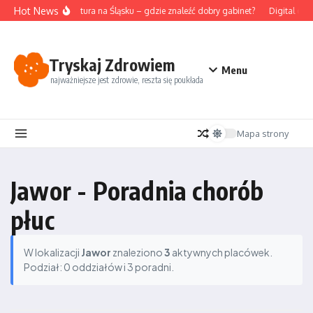
Przejdź do treści
Hot News
Akupunktura na Śląsku – gdzie znaleźć dobry gabinet?
Digital det
Tryskaj Zdrowiem
Menu
najważniejsze jest zdrowie, reszta się poukłada
Mapa strony
Jawor - Poradnia chorób
płuc
W lokalizacji
Jawor
znaleziono
3
aktywnych placówek.
Podział: 0 oddziałów i 3 poradni.