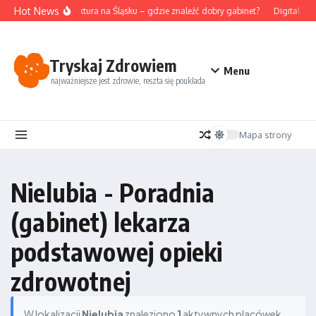
Przejdź do treści
Hot News
Akupunktura na Śląsku – gdzie znaleźć dobry gabinet?
Digital det
Tryskaj Zdrowiem
Menu
najważniejsze jest zdrowie, reszta się poukłada
Mapa strony
Nielubia - Poradnia
(gabinet) lekarza
podstawowej opieki
zdrowotnej
W lokalizacji
Nielubia
znaleziono
1
aktywnych placówek.