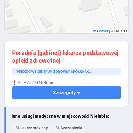
Leaflet
|
© CARTO
Poradnia (gabinet) lekarza podstawowej
opieki zdrowotnej
"MIEDZIOWE CENTRUM ZDROWIA" SPÓŁKA AK...
51, 67-231 Nielubia
Szczegóły ➔
Inne usługi medyczne w miejscowości Nielubia:
Lekarz rodzinny
Szczepienia