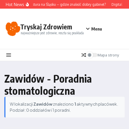
Przejdź do treści
Hot News
Akupunktura na Śląsku – gdzie znaleźć dobry gabinet?
Digital det
Tryskaj Zdrowiem
Menu
najważniejsze jest zdrowie, reszta się poukłada
Mapa strony
Zawidów - Poradnia
stomatologiczna
W lokalizacji
Zawidów
znaleziono
1
aktywnych placówek.
Podział: 0 oddziałów i 1 poradni.