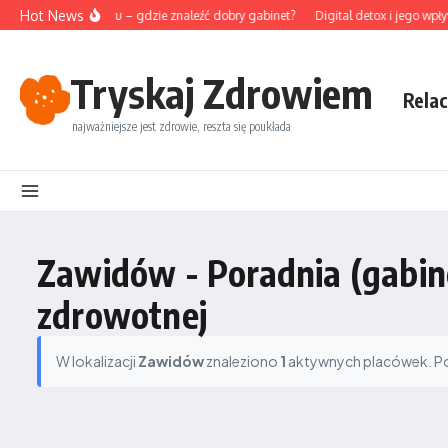
Przejdź do treści
Hot News
upunktura na Śląsku – gdzie znaleźć dobry gabinet?
Digital detox i jego wpły
Tryskaj Zdrowiem
Relac
najważniejsze jest zdrowie, reszta się poukłada
Zawidów - Poradnia (gabin
zdrowotnej
W lokalizacji
Zawidów
znaleziono
1
aktywnych placówek. Pod