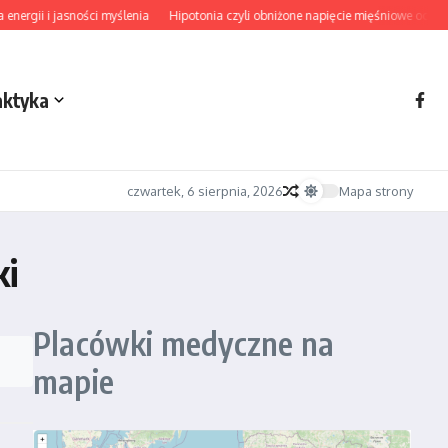
ergii i jasności myślenia
Hipotonia czyli obniżone napięcie mięśniowe od dia
aktyka
czwartek, 6 sierpnia, 2026
Mapa strony
ki
Placówki medyczne na
mapie