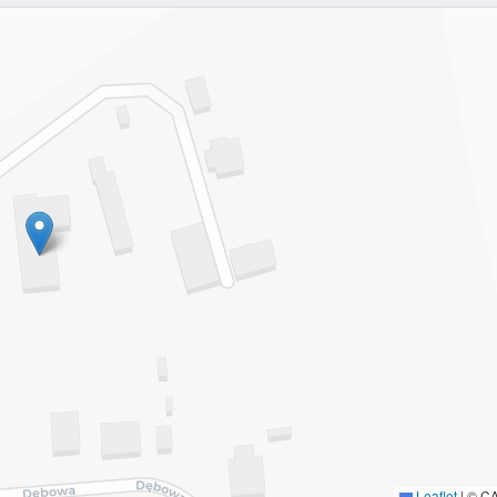
Leaflet
|
© C