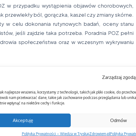
 POZ w przypadku wystąpienia objawów chorobowych,
jak przewlekły ból, gorączka, kaszel czy zmiany skórne.
ty w celu dokonania rutynowych badań, oceny stanu
istów, jeśli zajdzie taka potrzeba. Poradnia POZ pełni
 zdrowia społeczeństwa oraz w wczesnym wykrywaniu
Zarządzaj zgodą
ak najlepsze wrażenia, korzystamy z technologii, takich jak pliki cookie, do przec
zwoli nam przetwarzać dane, takie jak zachowanie podczas przeglądania lub unikal
nie wpłynąć na niektóre cechy i funkcje.
Akceptuję
Odmów
Polityka Prywatności – Wiedza w TryskajZdrowiem.pl
Polityka Prywa
Copyright © 2026 Tryskaj Zdrowiem | Zasilane przez
Magazyn informacyjny X