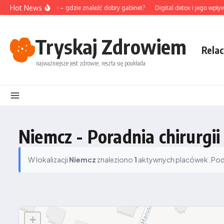
Przejdź do treści
Hot News
punktura na Śląsku – gdzie znaleźć dobry gabinet?
Digital detox i jego wpływ
Tryskaj Zdrowiem
Relac
najważniejsze jest zdrowie, reszta się poukłada
Niemcz - Poradnia chirurgii
W lokalizacji
Niemcz
znaleziono
1
aktywnych placówek. Podzi
+