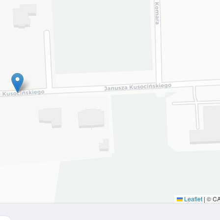
Leaflet
|
© C