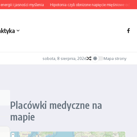
rgii i jasności myślenia
Hipotonia czyli obniżone napięcie mięśniowe od diagn
aktyka
sobota, 8 sierpnia, 2026
Mapa strony
Placówki medyczne na
mapie