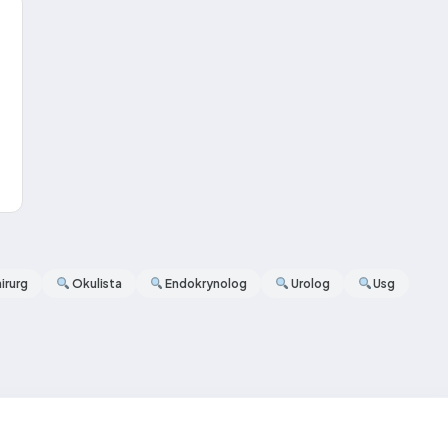
irurg
Okulista
Endokrynolog
Urolog
Usg