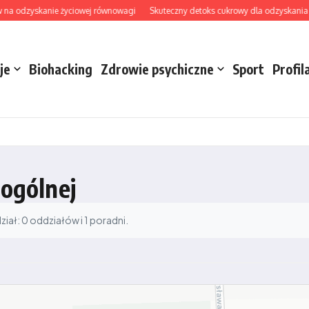
 na odzyskanie życiowej równowagi
Skuteczny detoks cukrowy dla odzyskania ene
je
Biohacking
Zdrowie psychiczne
Sport
Profil
 ogólnej
ał: 0 oddziałów i 1 poradni.