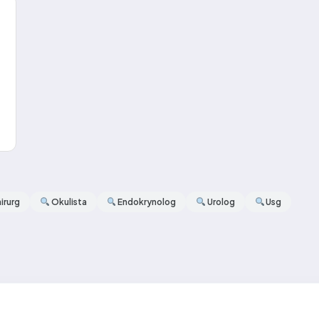
irurg
Okulista
Endokrynolog
Urolog
Usg