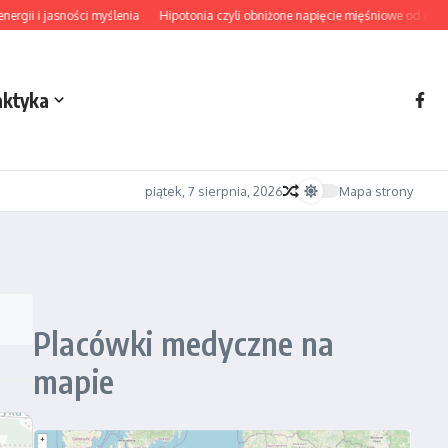
gii i jasności myślenia
Hipotonia czyli obniżone napięcie mięśniowe od diagn
aktyka
piątek, 7 sierpnia, 2026
Mapa strony
Placówki medyczne na
mapie