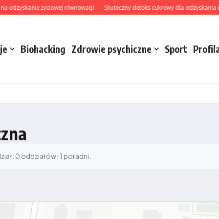
na odzyskanie życiowej równowagi
Skuteczny detoks cukrowy dla odzyskania ener
je
Biohacking
Zdrowie psychiczne
Sport
Profil
czna
ał: 0 oddziałów i 1 poradni.