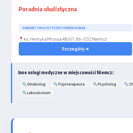
Poradnia okulistyczna
GABINET OKULISTYCZNY MAREK KUBAS
ks. Henryka Mrossa 4B/U1, 86-032 Niemcz
Szczegóły ➔
Inne usługi medyczne w miejscowości Niemcz:
Ginekolog
Fizjoterapeuta
Psycholog
Ch
Laboratorium