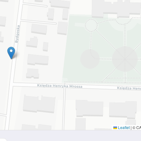
Leaflet
|
© C