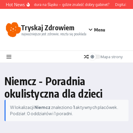
Przejdź do treści
Hot News
Akupunktura na Śląsku – gdzie znaleźć dobry gabinet?
Digital det
Tryskaj Zdrowiem
Menu
najważniejsze jest zdrowie, reszta się poukłada
Mapa strony
Niemcz - Poradnia
okulistyczna dla dzieci
W lokalizacji
Niemcz
znaleziono
1
aktywnych placówek.
Podział: 0 oddziałów i 1 poradni.