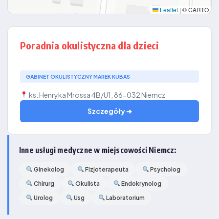
Leaflet
|
© CARTO
Poradnia okulistyczna dla dzieci
GABINET OKULISTYCZNY MAREK KUBAS
ks. Henryka Mrossa 4B/U1, 86-032 Niemcz
Szczegóły ➔
Inne usługi medyczne w miejscowości Niemcz:
Ginekolog
Fizjoterapeuta
Psycholog
Chirurg
Okulista
Endokrynolog
Urolog
Usg
Laboratorium