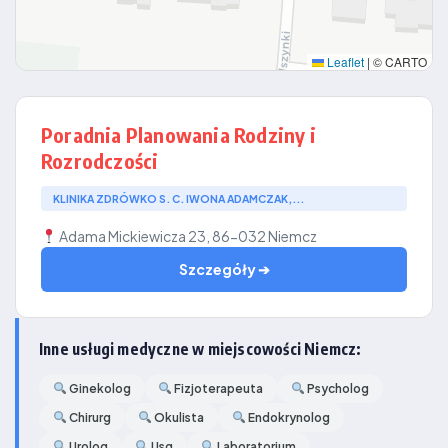
Leaflet
|
© CARTO
Poradnia Planowania Rodziny i
Rozrodczości
KLINIKA ZDRÓWKO S. C. IWONA ADAMCZAK,...
Adama Mickiewicza 23, 86-032 Niemcz
Szczegóły ➔
Inne usługi medyczne w miejscowości Niemcz:
Ginekolog
Fizjoterapeuta
Psycholog
Chirurg
Okulista
Endokrynolog
Urolog
Usg
Laboratorium