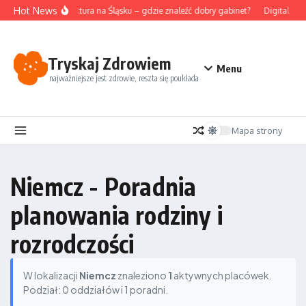
Przejdź do treści
Hot News
Akupunktura na Śląsku – gdzie znaleźć dobry gabinet?
Digital det
Tryskaj Zdrowiem
Menu
najważniejsze jest zdrowie, reszta się poukłada
Mapa strony
Niemcz - Poradnia
planowania rodziny i
rozrodczości
W lokalizacji
Niemcz
znaleziono
1
aktywnych placówek.
Podział: 0 oddziałów i 1 poradni.