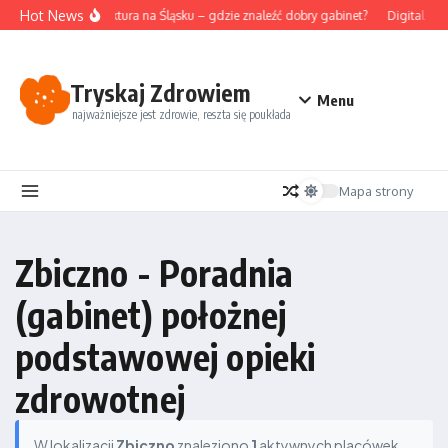
Przejdź do treści
Hot News
Akupunktura na Śląsku – gdzie znaleźć dobry gabinet?
Digital det
Tryskaj Zdrowiem
Menu
najważniejsze jest zdrowie, reszta się poukłada
Mapa strony
Zbiczno - Poradnia
(gabinet) położnej
podstawowej opieki
zdrowotnej
W lokalizacji
Zbiczno
znaleziono
1
aktywnych placówek.