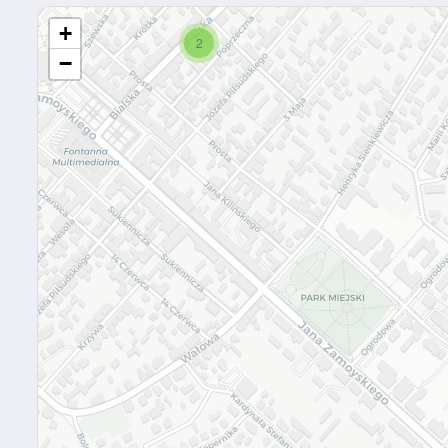
+
2
−