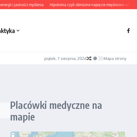
gii i jasności myślenia
Hipotonia czyli obniżone napięcie mięśniowe od diagno
aktyka
piątek, 7 sierpnia, 2026
Mapa strony
Placówki medyczne na
mapie