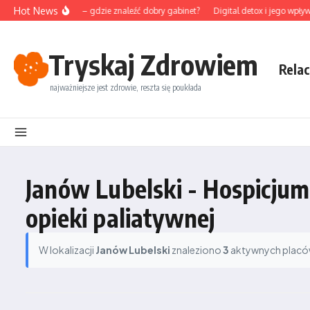
Przejdź do treści
Hot News
unktura na Śląsku – gdzie znaleźć dobry gabinet?
Digital detox i jego wpływ 
Tryskaj Zdrowiem
Relac
najważniejsze jest zdrowie, reszta się poukłada
Janów Lubelski - Hospicju
opieki paliatywnej
W lokalizacji
Janów Lubelski
znaleziono
3
aktywnych placówe