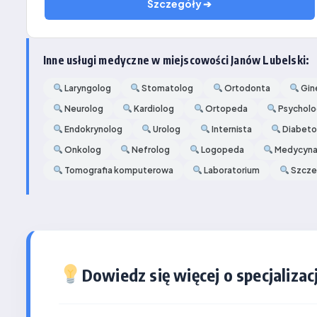
Szczegóły ➔
Inne usługi medyczne w miejscowości Janów Lubelski:
Laryngolog
Stomatolog
Ortodonta
Gin
Neurolog
Kardiolog
Ortopeda
Psychol
Endokrynolog
Urolog
Internista
Diabeto
Onkolog
Nefrolog
Logopeda
Medycyna
Tomografia komputerowa
Laboratorium
Szcze
Dowiedz się więcej o specjalizacj