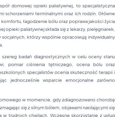
pół domowej opieki paliatywnej, to specjalistyczna
i schorzeniami terminalnymi oraz ich rodzin. Główne
 komfortu, łagodzenie bólu oraz poprawa jakości życia
 opieki paliatywnej składa się z lekarzy, pielęgniarek,
socjalnych, którzy wspólnie opracowują indywidualny
a.
ę szereg badań diagnostycznych w celu oceny stanu
rwi, pomiar ciśnienia tętniczego, ocena bólu oraz
zkolonych specjalistów ocenia skuteczność terapii i
jąc jednocześnie wsparcie emocjonalne zarówno
um domowego w momencie, gdy zdiagnozowano chorobę
 zmagając się z silnym bólem, objawami nasilającymi się
 w trudnych chwilach. Wczesne skorzystanie z usług