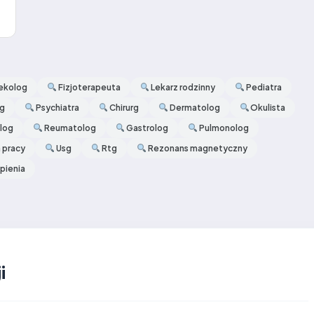
ekolog
Fizjoterapeuta
Lekarz rodzinny
Pediatra
og
Psychiatra
Chirurg
Dermatolog
Okulista
log
Reumatolog
Gastrolog
Pulmonolog
 pracy
Usg
Rtg
Rezonans magnetyczny
pienia
i