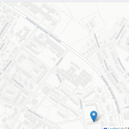
Leaflet
|
© C