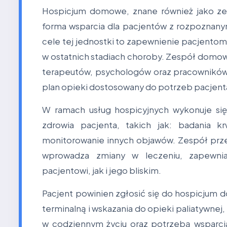
Hospicjum domowe, znane również jako zes
forma wsparcia dla pacjentów z rozpoznanym
cele tej jednostki to zapewnienie pacjentom
w ostatnich stadiach choroby. Zespół domowej
terapeutów, psychologów oraz pracowników 
plan opieki dostosowany do potrzeb pacjent
W ramach usług hospicyjnych wykonuje si
zdrowia pacjenta, takich jak: badania k
monitorowanie innych objawów. Zespół przes
wprowadza zmiany w leczeniu, zapewnia
pacjentowi, jak i jego bliskim.
Pacjent powinien zgłosić się do hospicj
terminalną i wskazania do opieki paliatywnej,
w codziennym życiu oraz potrzebą wsparcia