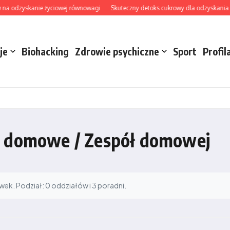
na odzyskanie życiowej równowagi
Skuteczny detoks cukrowy dla odzyskania ener
je
Biohacking
Zdrowie psychiczne
Sport
Profil
m domowe / Zespół domowej
k. Podział: 0 oddziałów i 3 poradni.