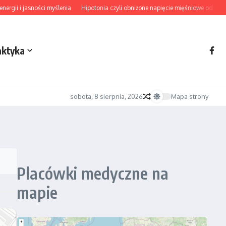
gii i jasności myślenia
Hipotonia czyli obniżone napięcie mięśniowe od diagno
aktyka
sobota, 8 sierpnia, 2026
Mapa strony
Placówki medyczne na
mapie