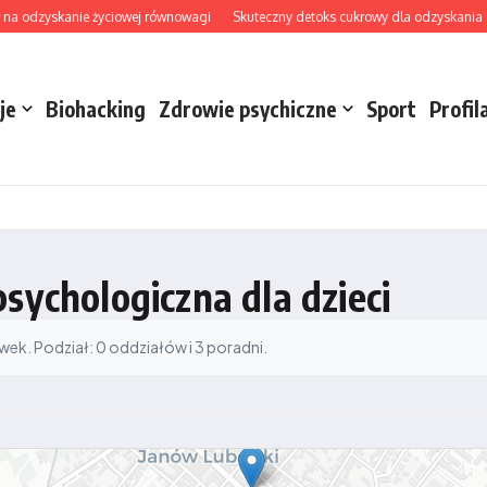
na odzyskanie życiowej równowagi
Skuteczny detoks cukrowy dla odzyskania ener
je
Biohacking
Zdrowie psychiczne
Sport
Profil
sychologiczna dla dzieci
k. Podział: 0 oddziałów i 3 poradni.