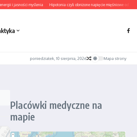
gii i jasności myślenia
Hipotonia czyli obniżone napięcie mięśniowe od diagno
aktyka
poniedziałek, 10 sierpnia, 2026
Mapa strony
Placówki medyczne na
mapie