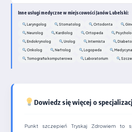
Inne usługi medyczne w miejscowości Janów Lubelski:
Laryngolog
Stomatolog
Ortodonta
Gin
Neurolog
Kardiolog
Ortopeda
Psychol
Endokrynolog
Urolog
Internista
Diabeto
Onkolog
Nefrolog
Logopeda
Medycyna
Tomografia komputerowa
Laboratorium
Szcze
Dowiedz się więcej o specjalizacj
Punkt szczepień Tryskaj Zdrowiem to sp