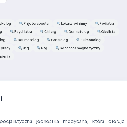
ekolog
Fizjoterapeuta
Lekarz rodzinny
Pediatra
og
Psychiatra
Chirurg
Dermatolog
Okulista
log
Reumatolog
Gastrolog
Pulmonolog
 pracy
Usg
Rtg
Rezonans magnetyczny
pienia
i
ecjalistyczna jednostka medyczna, która oferuje