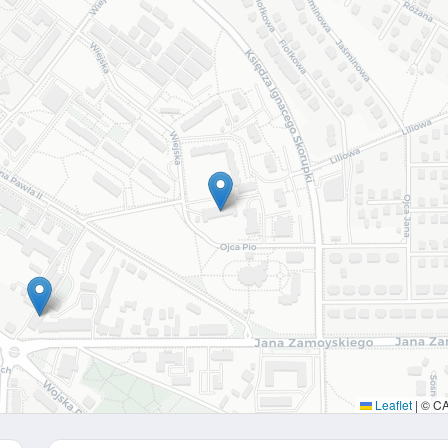
Leaflet
|
© C