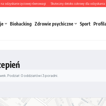
na odzyskanie życiowej równowagi
Skuteczny detoks cukrowy dla odzyskania ener
je
Biohacking
Zdrowie psychiczne
Sport
Profil
zepień
k. Podział: 0 oddziałów i 3 poradni.