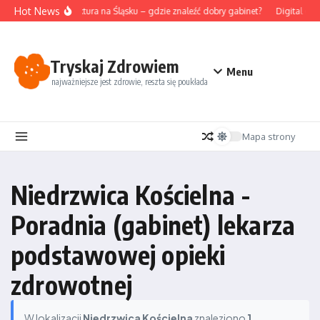
Przejdź do treści
Hot News
Akupunktura na Śląsku – gdzie znaleźć dobry gabinet?
Digital det
Tryskaj Zdrowiem
Menu
najważniejsze jest zdrowie, reszta się poukłada
Mapa strony
Niedrzwica Kościelna -
Poradnia (gabinet) lekarza
podstawowej opieki
zdrowotnej
W lokalizacji
Niedrzwica Kościelna
znaleziono
1