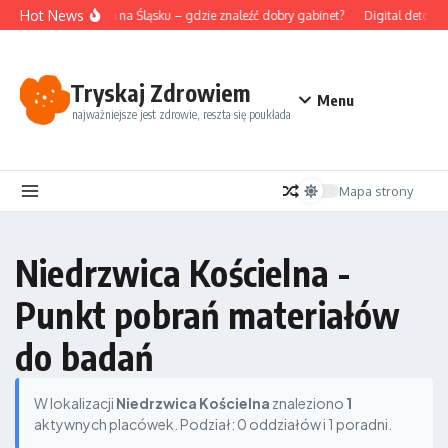
Przejdź do treści
Hot News
Akupunktura na Śląsku – gdzie znaleźć dobry gabinet?
Digital detox i
Tryskaj Zdrowiem
Menu
najważniejsze jest zdrowie, reszta się poukłada
Mapa strony
Niedrzwica Kościelna -
Punkt pobrań materiałów
do badań
W lokalizacji
Niedrzwica Kościelna
znaleziono
1
aktywnych placówek. Podział: 0 oddziałów i 1 poradni.