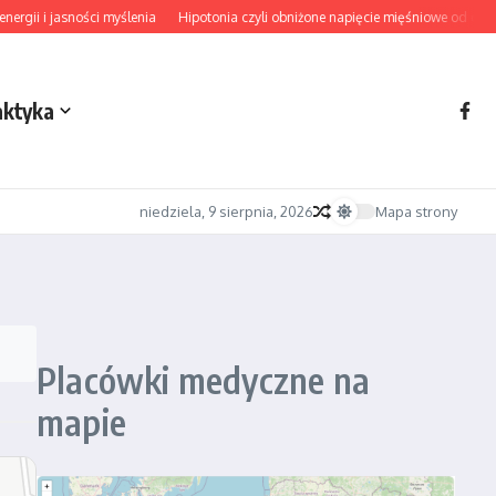
gii i jasności myślenia
Hipotonia czyli obniżone napięcie mięśniowe od diagn
aktyka
niedziela, 9 sierpnia, 2026
Mapa strony
Placówki medyczne na
mapie