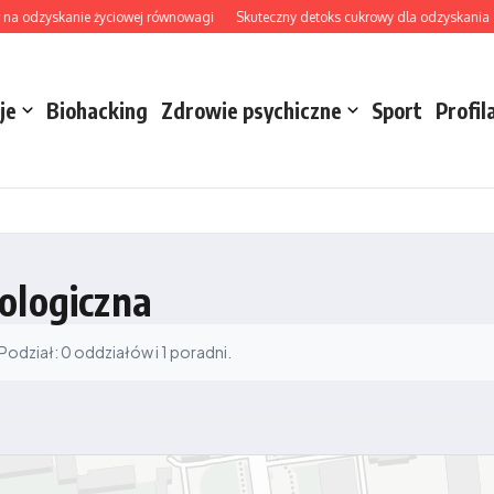
na odzyskanie życiowej równowagi
Skuteczny detoks cukrowy dla odzyskania ener
je
Biohacking
Zdrowie psychiczne
Sport
Profil
ologiczna
dział: 0 oddziałów i 1 poradni.