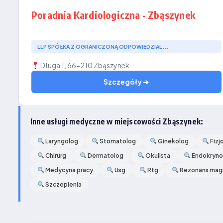
Poradnia Kardiologiczna - Zbąszynek
LLP SPÓŁKA Z OGRANICZONĄ ODPOWIEDZIAL...
Długa 1, 66-210 Zbąszynek
Szczegóły ➔
Inne usługi medyczne w miejscowości Zbąszynek:
Laryngolog
Stomatolog
Ginekolog
Fizj
Chirurg
Dermatolog
Okulista
Endokryno
Medycyna pracy
Usg
Rtg
Rezonans mag
Szczepienia