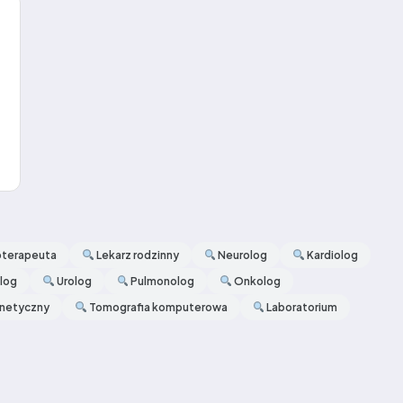
oterapeuta
Lekarz rodzinny
Neurolog
Kardiolog
log
Urolog
Pulmonolog
Onkolog
netyczny
Tomografia komputerowa
Laboratorium