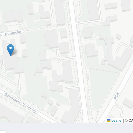
Leaflet
|
© C