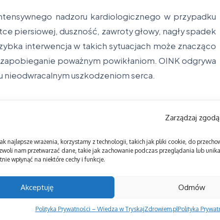
 intensywnego nadzoru kardiologicznego w przypadku
latce piersiowej, duszność, zawroty głowy, nagły spadek
. Szybka interwencja w takich sytuacjach może znacząco
 i zapobieganie poważnym powikłaniom. OINK odgrywa
niu nieodwracalnym uszkodzeniom serca.
Zarządzaj zgodą
ak najlepsze wrażenia, korzystamy z technologii, takich jak pliki cookie, do przec
zwoli nam przetwarzać dane, takie jak zachowanie podczas przeglądania lub unikal
nie wpłynąć na niektóre cechy i funkcje.
Akceptuję
Odmów
Polityka Prywatności – Wiedza w TryskajZdrowiem.pl
Polityka Prywa
Copyright © 2026 Tryskaj Zdrowiem | Zasilane przez
Magazyn informacyjny X