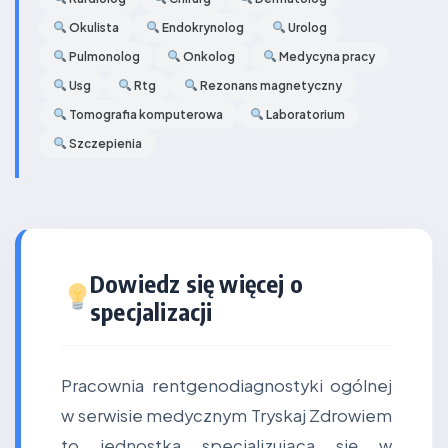
Okulista
Endokrynolog
Urolog
Pulmonolog
Onkolog
Medycyna pracy
Usg
Rtg
Rezonans magnetyczny
Tomografia komputerowa
Laboratorium
Szczepienia
Dowiedz się więcej o
specjalizacji
Pracownia rentgenodiagnostyki ogólnej
w serwisie medycznym Tryskaj Zdrowiem
to jednostka specjalizująca się w