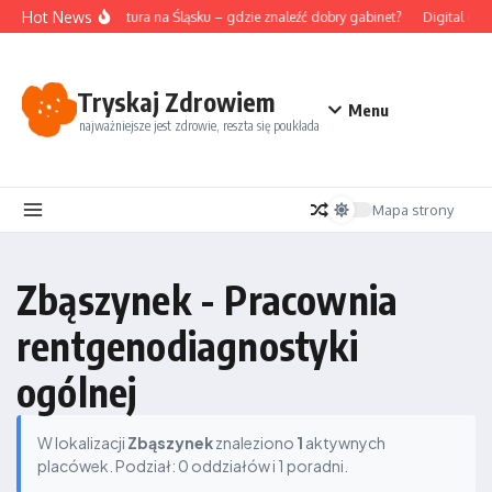
Przejdź do treści
Hot News
Akupunktura na Śląsku – gdzie znaleźć dobry gabinet?
Digital det
Tryskaj Zdrowiem
Menu
najważniejsze jest zdrowie, reszta się poukłada
Mapa strony
Zbąszynek - Pracownia
rentgenodiagnostyki
ogólnej
W lokalizacji
Zbąszynek
znaleziono
1
aktywnych
placówek. Podział: 0 oddziałów i 1 poradni.