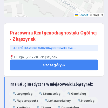
Leaflet
|
© CARTO
Pracownia Rentgenodiagnostyki Ogólnej
- Zbąszynek
LLP SPÓŁKA Z OGRANICZONĄ ODPOWIEDZIAL...
Długa 1, 66-210 Zbąszynek
Szczegóły ➔
Inne usługi medyczne w miejscowości Zbąszynek:
Laryngolog
Stomatolog
Ginekolog
Fizjoterapeuta
Lekarz rodzinny
Neurolog
Kardiolog
Chirurg
Dermatolog