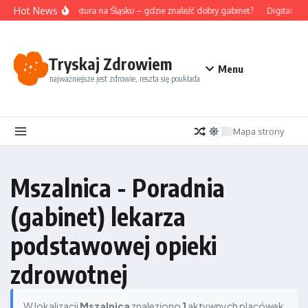
Przejdź do treści
Hot News
Akupunktura na Śląsku – gdzie znaleźć dobry gabinet?
Digital det
Tryskaj Zdrowiem
Menu
najważniejsze jest zdrowie, reszta się poukłada
Mapa strony
Mszalnica - Poradnia
(gabinet) lekarza
podstawowej opieki
zdrowotnej
W lokalizacji
Mszalnica
znaleziono
1
aktywnych placówek.