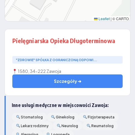
Leaflet
|
© CARTO
Pielęgniarska Opieka Długoterminowa
"ZDROWIE" SPÓŁKA Z OGRANICZONĄ ODPOWI...
1580, 34-222 Zawoja
Szczegóły ➔
Inne usługi medyczne w miejscowości Zawoja:
Stomatolog
Ginekolog
Fizjoterapeuta
Lekarz rodzinny
Neurolog
Reumatolog
Alergolog
Logopeda