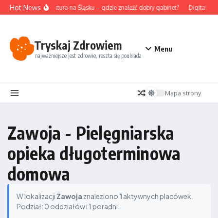
Przejdź do treści
Hot News
Akupunktura na Śląsku – gdzie znaleźć dobry gabinet?
Digital det
Tryskaj Zdrowiem
Menu
najważniejsze jest zdrowie, reszta się poukłada
Mapa strony
Zawoja - Pielęgniarska
opieka długoterminowa
domowa
W lokalizacji
Zawoja
znaleziono
1
aktywnych placówek.
Podział: 0 oddziałów i 1 poradni.